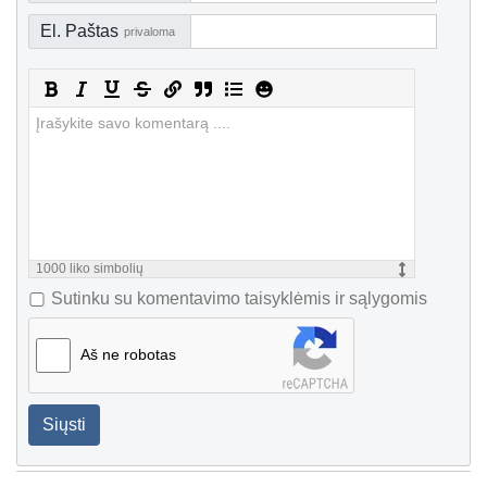
El. Paštas
privaloma
1000
liko simbolių
Sutinku su komentavimo taisyklėmis ir sąlygomis
Aš ne robotas
Siųsti