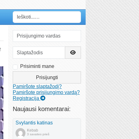
Paieška
Prisijungimo vardas
Slaptažodis
2
Rodyti slaptažodį
Prisiminti mane
Prisijungti
Pamiršote slaptažodį?
Pamiršote prisijungimo vardą?
Registracija
Naujausi komentarai:
Svylantis katinas
Kebab
3 savaites prieš