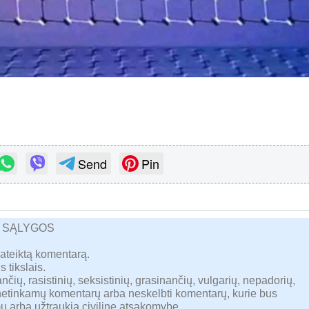
Send
Pin
R SĄLYGOS
pateiktą komentarą.
s tikslais.
nčių, rasistinių, seksistinių, grasinančių, vulgarių, nepadorių,
 netinkamų komentarų arba neskelbti komentarų, kurie bus
u arba užtraukia civilinę atsakomybę.