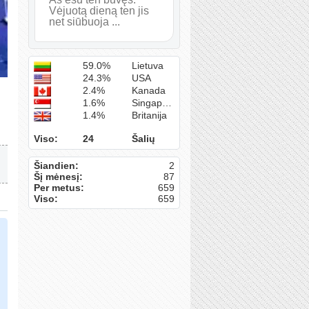
Vėjuotą dieną ten jis
net siūbuoja ...
59.0%
Lietuva
24.3%
USA
2.4%
Kanada
1.6%
Singapūras
1.4%
Britanija
Viso:
24
Šalių
Šiandien:
2
Šį mėnesį:
87
Per metus:
659
Viso:
659