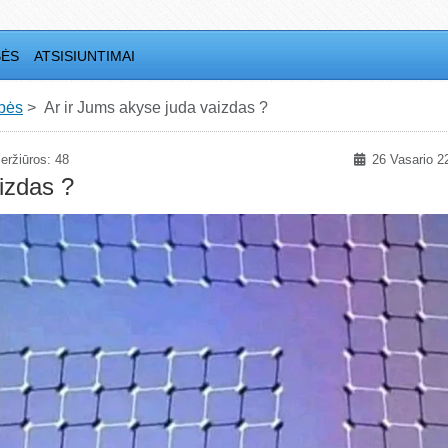
BĖS
ATSISIUNTIMAI
bės
Ar ir Jums akyse juda vaizdas ?
eržiūros: 48
26 Vasario 2
izdas ?