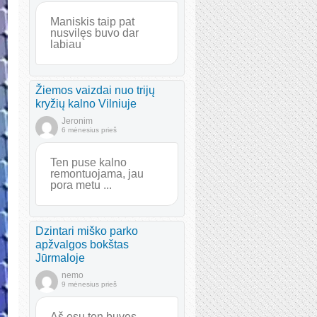
Maniskis taip pat
nusvilęs buvo dar
labiau
Žiemos vaizdai nuo trijų
kryžių kalno Vilniuje
Jeronim
6 mėnesius prieš
Ten puse kalno
remontuojama, jau
pora metu ...
Dzintari miško parko
apžvalgos bokštas
Jūrmaloje
nemo
9 mėnesius prieš
Aš esu ten buvęs.