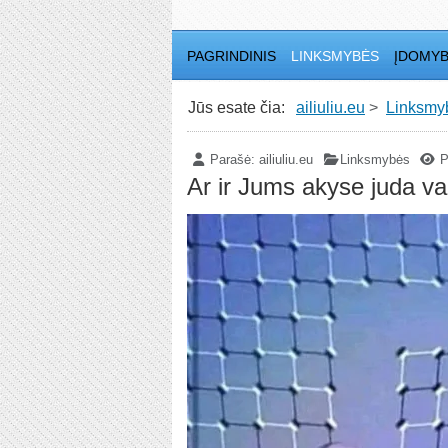
PAGRINDINIS
LINKSMYBĖS
ĮDOMY
Jūs esate čia:
ailiuliu.eu
Linksmy
Parašė:
ailiuliu.eu
Linksmybės
P
Ar ir Jums akyse juda va