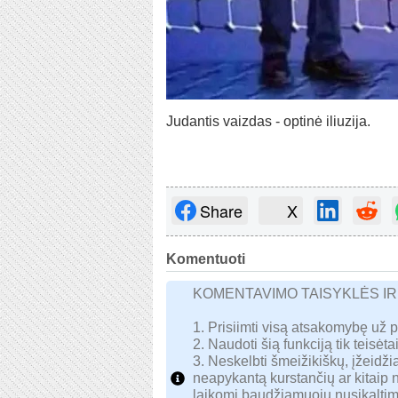
Judantis vaizdas - optinė iliuzija.
Share
X
Komentuoti
KOMENTAVIMO TAISYKLĖS I
1. Prisiimti visą atsakomybę už 
2. Naudoti šią funkciją tik teisėtai
3. Neskelbti šmeižikiškų, įžeidžia
neapykantą kurstančių ar kitaip
laikomi baudžiamuoju nusikaltim