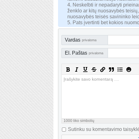
4. Neskelbti ir nepadaryti priei
ženklo ar kitų nuosavybės teisių,
nuosavybės teisės savininko lei
5. Pats įvertinti bet kokios nuomo
Vardas
privaloma
El. Paštas
privaloma
1000
liko simbolių
Sutinku su komentavimo taisyklė