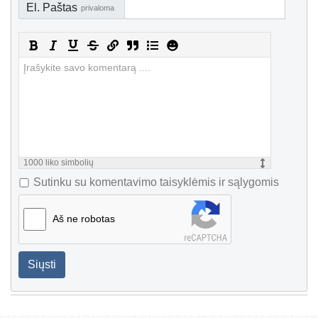
El. Paštas
privaloma
1000
liko simbolių
Sutinku su komentavimo taisyklėmis ir sąlygomis
Aš ne robotas
Siųsti