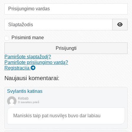
Prisijungimo vardas
Slaptažodis
Rody
Prisiminti mane
Prisijungti
Pamiršote slaptažodį?
Pamiršote prisijungimo vardą?
Registracija
Naujausi komentarai:
Svylantis katinas
Kebab
3 savaites prieš
Maniskis taip pat nusvilęs buvo dar labiau