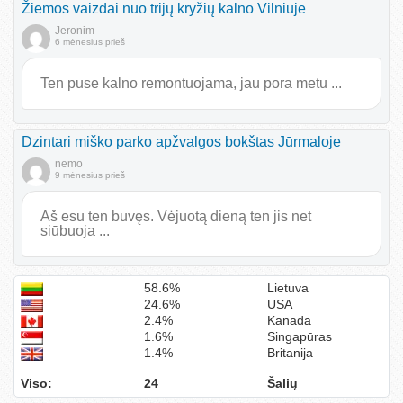
Žiemos vaizdai nuo trijų kryžių kalno Vilniuje
Jeronim
6 mėnesius prieš
Ten puse kalno remontuojama, jau pora metu ...
Dzintari miško parko apžvalgos bokštas Jūrmaloje
nemo
9 mėnesius prieš
Aš esu ten buvęs. Vėjuotą dieną ten jis net
siūbuoja ...
58.6%
Lietuva
24.6%
USA
2.4%
Kanada
1.6%
Singapūras
1.4%
Britanija
Viso:
24
Šalių