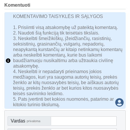
Komentuoti
KOMENTAVIMO TAISYKLĖS IR SĄLYGOS
1. Prisiimti visą atsakomybę už pateiktą komentarą.
2. Naudoti šią funkciją tik teisėtais tikslais.
3. Neskelbti šmeižikiškų, įžeidžiančių, rasistinių,
seksistinių, grasinančių, vulgarių, nepadorių,
neapykantą kurstančių ar kitaip netinkamų komentarų
arba neskelbti komentarų, kurie bus laikomi
baudžiamuoju nusikaltimu arba užtraukia civilinę
atsakomybę.
4. Neskelbti ir nepadaryti prieinamos jokios
medžiagos, kuri yra saugoma autorių teisių, prekės
ženklo ar kitų nuosavybės teisių, be aiškaus autorių
teisių, prekės ženklo ar bet kurios kitos nuosavybės
teisės savininko leidimo.
5. Pats įvertinti bet kokios nuomonės, patarimo ar
kitokio turinio tikslumą.
Vardas
privaloma