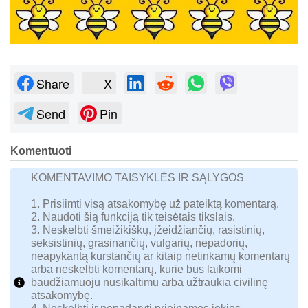
Share
X
Send
Pin
Komentuoti
KOMENTAVIMO TAISYKLĖS IR SĄLYGOS
1. Prisiimti visą atsakomybę už pateiktą komentarą.
2. Naudoti šią funkciją tik teisėtais tikslais.
3. Neskelbti šmeižikiškų, įžeidžiančių, rasistinių,
seksistinių, grasinančių, vulgarių, nepadorių,
neapykantą kurstančių ar kitaip netinkamų komentarų
arba neskelbti komentarų, kurie bus laikomi
baudžiamuoju nusikaltimu arba užtraukia civilinę
atsakomybę.