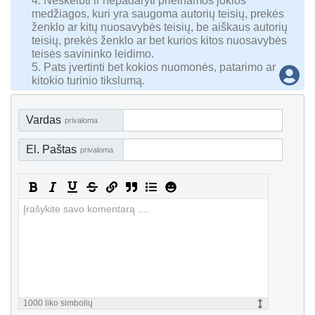
4. Neskelbti ir nepadaryti prieinamos jokios
medžiagos, kuri yra saugoma autorių teisių, prekės
ženklo ar kitų nuosavybės teisių, be aiškaus autorių
teisių, prekės ženklo ar bet kurios kitos nuosavybės
teisės savininko leidimo.
5. Pats įvertinti bet kokios nuomonės, patarimo ar
kitokio turinio tikslumą.
Vardas
privaloma
El. Paštas
privaloma
1000
liko simbolių