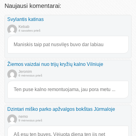
Naujausi komentarai:
Svylantis katinas
Kebab
4 savaites prieš
Maniskis taip pat nusvilęs buvo dar labiau
Žiemos vaizdai nuo trijų kryžių kalno Vilniuje
Jeronim
6 mėnesius prieš
Ten puse kalno remontuojama, jau pora metu ...
Dzintari miško parko apžvalgos bokštas Jūrmaloje
nemo
9 mėnesius prieš
Aš esu ten buvęs. Vėjuotą dieną ten jis net