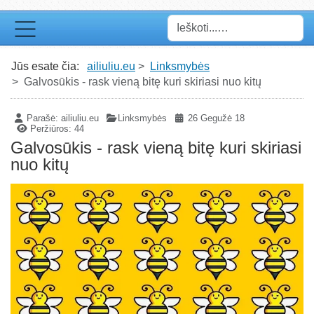
Paieška
Jūs esate čia:
ailiuliu.eu
Linksmybės
Galvosūkis - rask vieną bitę kuri skiriasi nuo kitų
Parašė:
ailiuliu.eu
Linksmybės
26 Gegužė 18
Peržiūros: 44
Galvosūkis - rask vieną bitę kuri skiriasi
nuo kitų