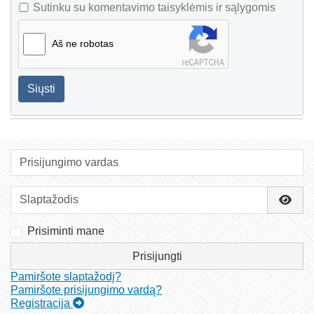
Sutinku su komentavimo taisyklėmis ir sąlygomis
Aš ne robotas
Siųsti
Prisijungimo vardas
Slaptažodis
Rody
Prisiminti mane
Prisijungti
Pamiršote slaptažodį?
Pamiršote prisijungimo vardą?
Registracija