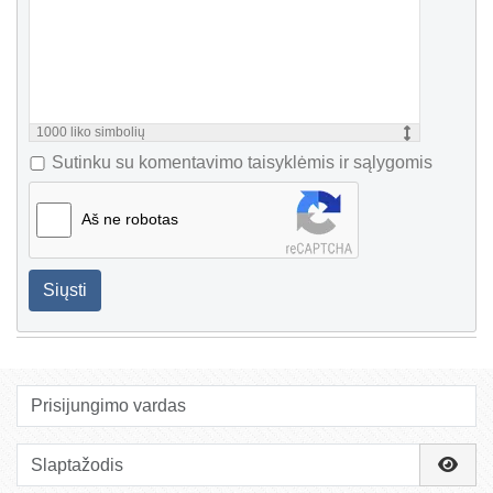
1000
liko simbolių
Sutinku su komentavimo taisyklėmis ir sąlygomis
Aš ne robotas
Siųsti
Prisijungimo vardas
Slaptažodis
Rody