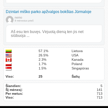
Dzintari miško parko apžvalgos bokštas Jūrmaloje
nemo
9 mėnesius prieš
Aš esu ten buvęs. Vėjuotą dieną ten jis net
siūbuoja ...
57.1%
Lietuva
26.5%
USA
2.3%
Kanada
1.7%
Poland
1.5%
Singapūras
Viso:
25
Šalių
Šiandien:
5
Šį mėnesį:
141
Per metus:
713
Viso:
713