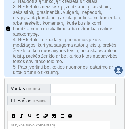
2. Naudoti šią funkciją tik teisėtais tikslais.
3. Neskelbti šmeižikiškų, įžeidžiančių, rasistinių,
seksistinių, grasinančių, vulgarių, nepadorių,
neapykantą kurstančių ar kitaip netinkamų komentarų
arba neskelbti komentarų, kurie bus laikomi
baudžiamuoju nusikaltimu arba užtraukia civilinę
atsakomybę.
4. Neskelbti ir nepadaryti prieinamos jokios
medžiagos, kuri yra saugoma autorių teisių, prekės
ženklo ar kitų nuosavybės teisių, be aiškaus autorių
teisių, prekės ženklo ar bet kurios kitos nuosavybės
teisės savininko leidimo.
5. Pats įvertinti bet kokios nuomonės, patarimo ar
kitokio turinio tikslumą.
Vardas
privaloma
El. Paštas
privaloma