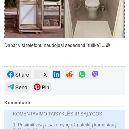
Dabar visi telefonu naudojasi sėdėdami "tulike" ...😄
Share
X
Send
Pin
Komentuoti
KOMENTAVIMO TAISYKLĖS IR SĄLYGOS
1. Prisiimti visą atsakomybę už pateiktą komentarą.