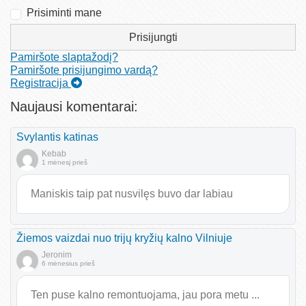
Prisiminti mane
Prisijungti
Pamiršote slaptažodį?
Pamiršote prisijungimo vardą?
Registracija
Naujausi komentarai:
Svylantis katinas
Kebab
1 mėnesį prieš
Maniskis taip pat nusvilęs buvo dar labiau
Žiemos vaizdai nuo trijų kryžių kalno Vilniuje
Jeronim
6 mėnesius prieš
Ten puse kalno remontuojama, jau pora metu ...