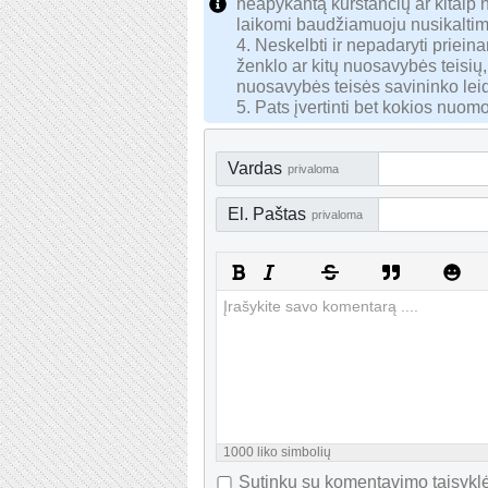
neapykantą kurstančių ar kitaip
laikomi baudžiamuoju nusikaltim
4. Neskelbti ir nepadaryti priei
ženklo ar kitų nuosavybės teisių,
nuosavybės teisės savininko lei
5. Pats įvertinti bet kokios nuomo
Vardas
privaloma
El. Paštas
privaloma
1000
liko simbolių
Sutinku su komentavimo taisyklė