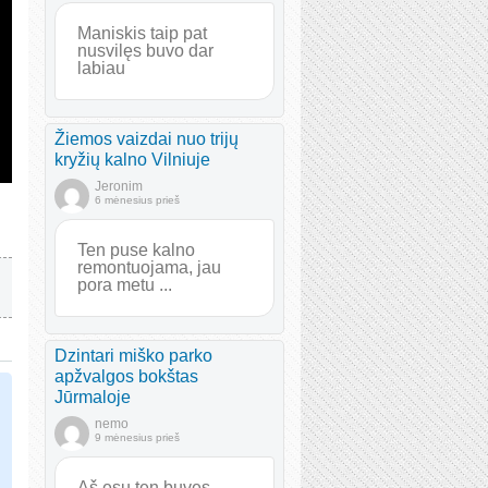
Maniskis taip pat
nusvilęs buvo dar
labiau
Žiemos vaizdai nuo trijų
kryžių kalno Vilniuje
Jeronim
6 mėnesius prieš
Ten puse kalno
remontuojama, jau
pora metu ...
Dzintari miško parko
apžvalgos bokštas
Jūrmaloje
nemo
9 mėnesius prieš
Aš esu ten buvęs.