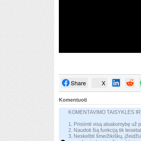
Share
X
Komentuoti
KOMENTAVIMO TAISYKLĖS I
1. Prisiimti visą atsakomybę už 
2. Naudoti šią funkciją tik teisėtai
3. Neskelbti šmeižikiškų, įžeidžia