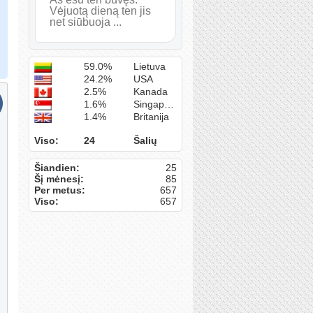
Vėjuotą dieną ten jis
net siūbuoja ...
59.0%
Lietuva
24.2%
USA
2.5%
Kanada
1.6%
Singapūras
1.4%
Britanija
Viso:
24
Šalių
Šiandien:
25
Šį mėnesį:
85
Per metus:
657
Viso:
657