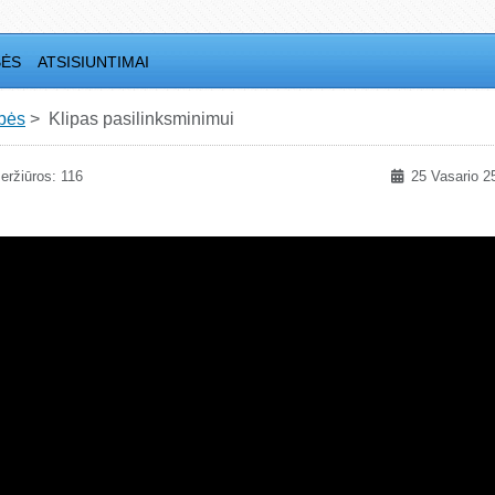
BĖS
ATSISIUNTIMAI
bės
Klipas pasilinksminimui
eržiūros: 116
25 Vasario 2