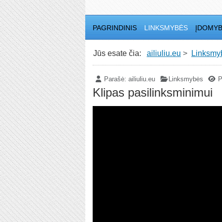
PAGRINDINIS
LINKSMYBĖS
ĮDOMY
Jūs esate čia:
ailiuliu.eu
Linksmy
Parašė:
ailiuliu.eu
Linksmybės
P
Klipas pasilinksminimui