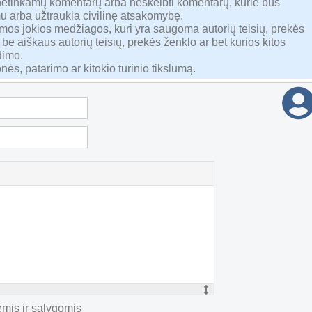
 netinkamų komentarų arba neskelbti komentarų, kurie bus
u arba užtraukia civilinę atsakomybę.
namos jokios medžiagos, kuri yra saugoma autorių teisių, prekės
 be aiškaus autorių teisių, prekės ženklo ar bet kurios kitos
dimo.
nės, patarimo ar kitokio turinio tikslumą.
mis ir sąlygomis