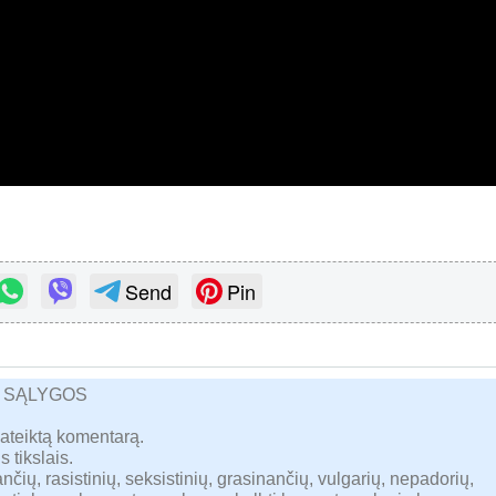
Send
Pin
R SĄLYGOS
pateiktą komentarą.
s tikslais.
nčių, rasistinių, seksistinių, grasinančių, vulgarių, nepadorių,