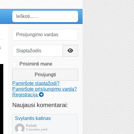
Paieška
Prisijungimo vardas
Slaptažodis
5
Rodyti slaptažodį
Prisiminti mane
Prisijungti
Pamiršote slaptažodį?
Pamiršote prisijungimo vardą?
Registracija
Naujausi komentarai:
Svylantis katinas
Kebab
3 savaites prieš