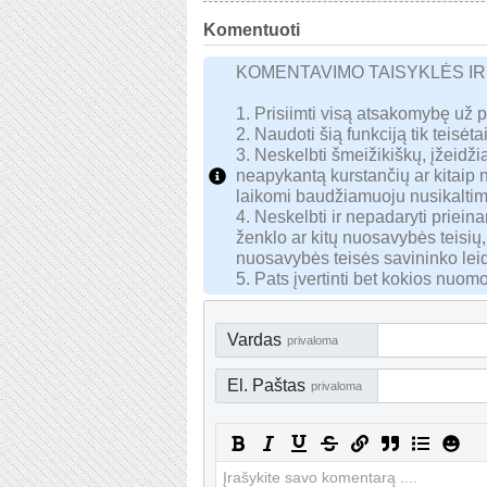
Komentuoti
KOMENTAVIMO TAISYKLĖS I
1. Prisiimti visą atsakomybę už 
2. Naudoti šią funkciją tik teisėtai
3. Neskelbti šmeižikiškų, įžeidžia
neapykantą kurstančių ar kitaip
laikomi baudžiamuoju nusikaltim
4. Neskelbti ir nepadaryti priei
ženklo ar kitų nuosavybės teisių,
nuosavybės teisės savininko lei
5. Pats įvertinti bet kokios nuomo
Vardas
privaloma
El. Paštas
privaloma