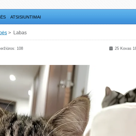
BĖS
ATSISIUNTIMAI
bės
Labas
eržiūros: 108
25 Kovas 1