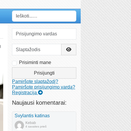
Paieška
Prisijungimo vardas
Slaptažodis
8
Rodyti slaptažodį
Prisiminti mane
Prisijungti
Pamiršote slaptažodį?
Pamiršote prisijungimo vardą?
Registracija
Naujausi komentarai:
Svylantis katinas
Kebab
4 savaites prieš