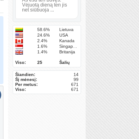
Vėjuotą dieną ten jis
net siūbuoja ...
58.6%
Lietuva
24.6%
USA
2.4%
Kanada
1.6%
Singapūras
1.4%
Britanija
Viso:
25
Šalių
Šiandien:
14
Šį mėnesį:
99
Per metus:
671
Viso:
671