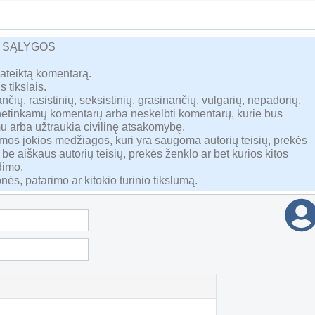
R SĄLYGOS
pateiktą komentarą.
s tikslais.
nčių, rasistinių, seksistinių, grasinančių, vulgarių, nepadorių,
 netinkamų komentarų arba neskelbti komentarų, kurie bus
u arba užtraukia civilinę atsakomybę.
namos jokios medžiagos, kuri yra saugoma autorių teisių, prekės
 be aiškaus autorių teisių, prekės ženklo ar bet kurios kitos
dimo.
nės, patarimo ar kitokio turinio tikslumą.