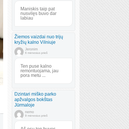
Maniskis taip pat
nusvilęs buvo dar
labiau
Žiemos vaizdai nuo trijų
kryžių kalno Vilniuje
Jeronim
6 mėnesius prieš
Ten puse kalno
remontuojama, jau
pora metu ...
Dzintari miško parko
apžvalgos bokštas
Jūrmaloje
nemo
9 mėnesius prieš
Aš esu ten buvęs.