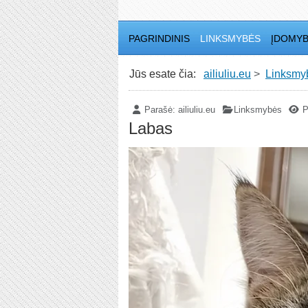
PAGRINDINIS
LINKSMYBĖS
ĮDOMY
Jūs esate čia:
ailiuliu.eu
Linksmy
Parašė:
ailiuliu.eu
Linksmybės
P
Labas