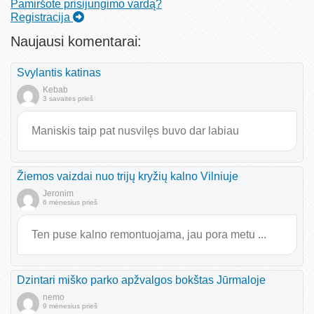
Pamiršote prisijungimo vardą?
Registracija
Naujausi komentarai:
Svylantis katinas
Kebab
3 savaites prieš
Maniskis taip pat nusvilęs buvo dar labiau
Žiemos vaizdai nuo trijų kryžių kalno Vilniuje
Jeronim
6 mėnesius prieš
Ten puse kalno remontuojama, jau pora metu ...
Dzintari miško parko apžvalgos bokštas Jūrmaloje
nemo
9 mėnesius prieš