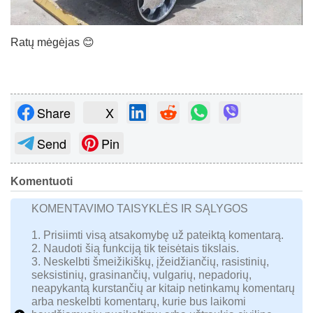
Ratų mėgėjas 😊
Share
X
Send
Pin
Komentuoti
KOMENTAVIMO TAISYKLĖS IR SĄLYGOS
1. Prisiimti visą atsakomybę už pateiktą komentarą.
2. Naudoti šią funkciją tik teisėtais tikslais.
3. Neskelbti šmeižikiškų, įžeidžiančių, rasistinių,
seksistinių, grasinančių, vulgarių, nepadorių,
neapykantą kurstančių ar kitaip netinkamų komentarų
arba neskelbti komentarų, kurie bus laikomi