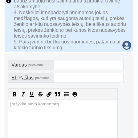
baudžiamuoju nusikaltimu arba užtraukia civilinę
atsakomybę.
4. Neskelbti ir nepadaryti prieinamos jokios
medžiagos, kuri yra saugoma autorių teisių, prekės
ženklo ar kitų nuosavybės teisių, be aiškaus autorių
teisių, prekės ženklo ar bet kurios kitos nuosavybės
teisės savininko leidimo.
5. Pats įvertinti bet kokios nuomonės, patarimo ar
kitokio turinio tikslumą.
Vardas
privaloma
El. Paštas
privaloma