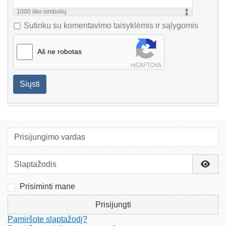
1000
liko simbolių
Sutinku su komentavimo taisyklėmis ir sąlygomis
Aš ne robotas
Siųsti
Prisijungimo vardas
Slaptažodis
Rody
Prisiminti mane
Prisijungti
Pamiršote slaptažodį?