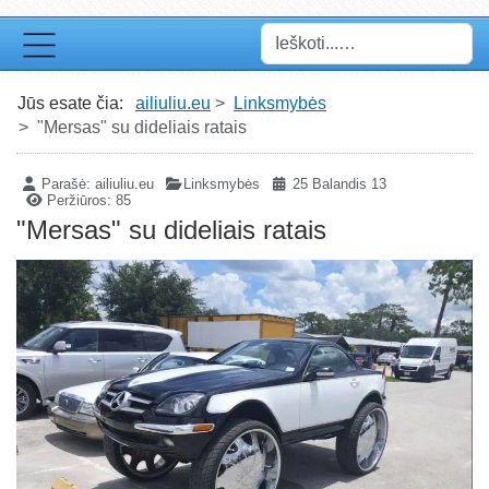
Paieška
Jūs esate čia:
ailiuliu.eu
Linksmybės
"Mersas" su dideliais ratais
Parašė:
ailiuliu.eu
Linksmybės
25 Balandis 13
Peržiūros: 85
"Mersas" su dideliais ratais