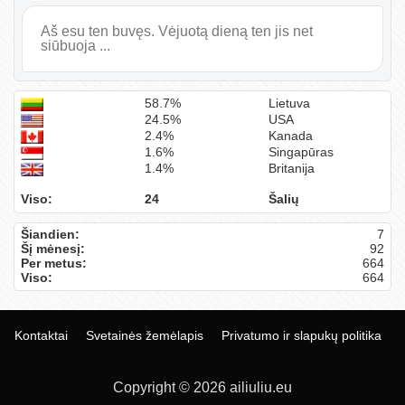
Aš esu ten buvęs. Vėjuotą dieną ten jis net
siūbuoja ...
58.7%
Lietuva
24.5%
USA
2.4%
Kanada
1.6%
Singapūras
1.4%
Britanija
Viso:
24
Šalių
Šiandien:
7
Šį mėnesį:
92
Per metus:
664
Viso:
664
Kontaktai
Svetainės žemėlapis
Privatumo ir slapukų politika
Copyright © 2026 ailiuliu.eu