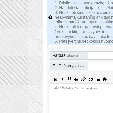
1. Prisiimti visą atsakomybę už 
2. Naudoti šią funkciją tik teisėtai
3. Neskelbti šmeižikiškų, įžeidžia
neapykantą kurstančių ar kitaip
laikomi baudžiamuoju nusikaltim
4. Neskelbti ir nepadaryti priei
ženklo ar kitų nuosavybės teisių,
nuosavybės teisės savininko lei
5. Pats įvertinti bet kokios nuomo
Vardas
privaloma
El. Paštas
privaloma