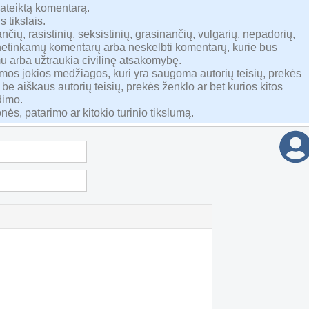
pateiktą komentarą.
s tikslais.
nčių, rasistinių, seksistinių, grasinančių, vulgarių, nepadorių,
 netinkamų komentarų arba neskelbti komentarų, kurie bus
u arba užtraukia civilinę atsakomybę.
namos jokios medžiagos, kuri yra saugoma autorių teisių, prekės
 be aiškaus autorių teisių, prekės ženklo ar bet kurios kitos
dimo.
nės, patarimo ar kitokio turinio tikslumą.