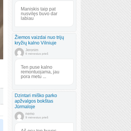
Maniskis taip pat
nusvilęs buvo dar
labiau
Žiemos vaizdai nuo trijų
kryžių kalno Vilniuje
Jeronim
6 mėnesius prieš
Ten puse kalno
remontuojama, jau
pora metu ...
Dzintari miško parko
apžvalgos bokštas
Jūrmaloje
nemo
9 mėnesius prieš
Aš esu ten buvęs.