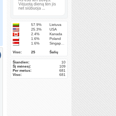
Vėjuotą dieną ten jis
net siūbuoja ...
57.9%
Lietuva
25.3%
USA
2.4%
Kanada
1.6%
Poland
1.6%
Singapūras
Viso:
25
Šalių
Šiandien:
10
Šį mėnesį:
109
Per metus:
681
Viso:
681