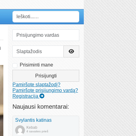
Paieška
Prisijungimo vardas
Slaptažodis
4
Rodyti slaptažodį
Prisiminti mane
Prisijungti
Pamiršote slaptažodį?
Pamiršote prisijungimo vardą?
Registracija
Naujausi komentarai:
Svylantis katinas
Kebab
4 savaites prieš