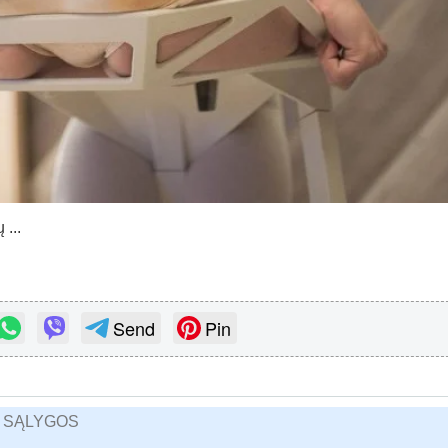
 ...
Send
Pin
R SĄLYGOS