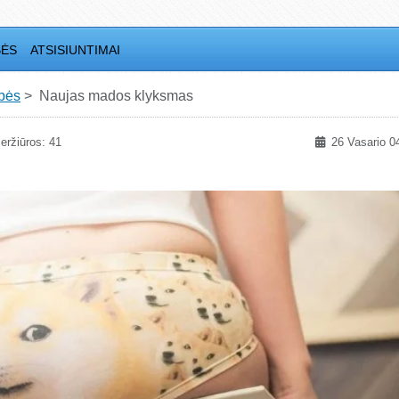
BĖS
ATSISIUNTIMAI
bės
Naujas mados klyksmas
eržiūros: 41
26 Vasario 0