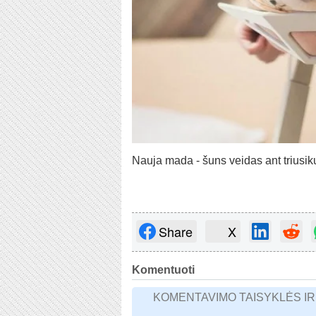
Nauja mada - šuns veidas ant triusikų
Share
X
Komentuoti
KOMENTAVIMO TAISYKLĖS I