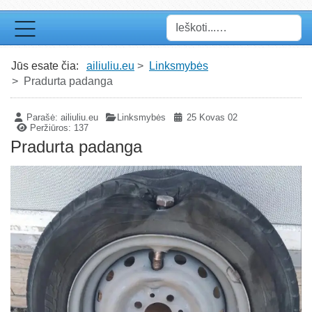
Paieška
Jūs esate čia:
ailiuliu.eu
Linksmybės
Pradurta padanga
Parašė:
ailiuliu.eu
Linksmybės
25 Kovas 02
Peržiūros: 137
Pradurta padanga