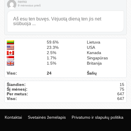
nemo
9 mėnesius prieš
Aš esu ten buvęs. Vėjuotą dieną ten jis net
siūbuoja ...
59.6%
Lietuva
23.3%
USA
2.5%
Kanada
1.7%
Singapūras
1.5%
Britanija
Viso:
24
Šalių
Šiandien:
15
Šį mėnesį:
75
Per metus:
647
Viso:
647
Kontaktai
Svetainės žemėlapis
Privatumo ir slapukų politika