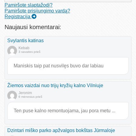
Pamiršote slaptažodį?
Pamiršote prisijungimo vardą?
Registracija
Naujausi komentarai:
Svylantis katinas
Kebab
3 savaites prieš
Maniskis taip pat nusvilęs buvo dar labiau
Žiemos vaizdai nuo trijų kryžių kalno Vilniuje
Jeronim
6 mėnesius prieš
Ten puse kalno remontuojama, jau pora metu ...
Dzintari miško parko apžvalgos bokštas Jūrmaloje