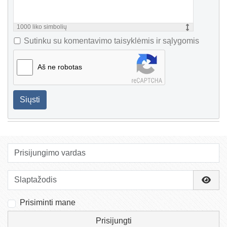
1000
liko simbolių
Sutinku su komentavimo taisyklėmis ir sąlygomis
Aš ne robotas
Siųsti
Prisijungimo vardas
Slaptažodis
Rody
Prisiminti mane
Prisijungti