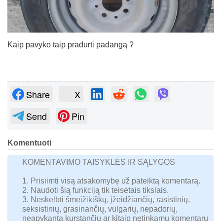
Kaip pavyko taip pradurti padangą ?
Share
X
Send
Pin
Komentuoti
KOMENTAVIMO TAISYKLĖS IR SĄLYGOS
1. Prisiimti visą atsakomybę už pateiktą komentarą.
2. Naudoti šią funkciją tik teisėtais tikslais.
3. Neskelbti šmeižikiškų, įžeidžiančių, rasistinių,
seksistinių, grasinančių, vulgarių, nepadorių,
neapykantą kurstančių ar kitaip netinkamų komentarų