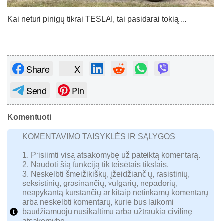
Kai neturi pinigų tikrai TESLAI, tai pasidarai tokią ...
Share
X
Send
Pin
Komentuoti
KOMENTAVIMO TAISYKLĖS IR SĄLYGOS
1. Prisiimti visą atsakomybę už pateiktą komentarą.
2. Naudoti šią funkciją tik teisėtais tikslais.
3. Neskelbti šmeižikiškų, įžeidžiančių, rasistinių,
seksistinių, grasinančių, vulgarių, nepadorių,
neapykantą kurstančių ar kitaip netinkamų komentarų
arba neskelbti komentarų, kurie bus laikomi
baudžiamuoju nusikaltimu arba užtraukia civilinę
atsakomybę.