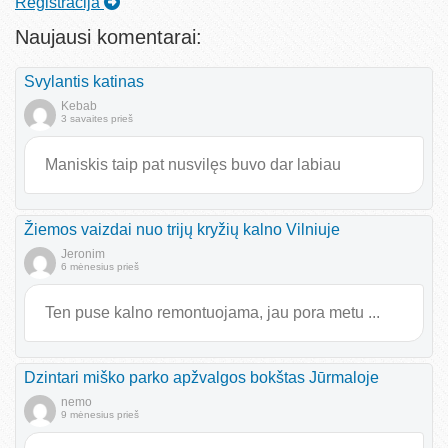
Registracija
Naujausi komentarai:
Svylantis katinas
Kebab
3 savaites prieš
Maniskis taip pat nusvilęs buvo dar labiau
Žiemos vaizdai nuo trijų kryžių kalno Vilniuje
Jeronim
6 mėnesius prieš
Ten puse kalno remontuojama, jau pora metu ...
Dzintari miško parko apžvalgos bokštas Jūrmaloje
nemo
9 mėnesius prieš