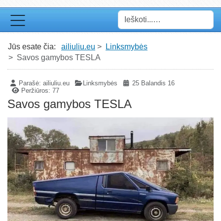
Paieška
Jūs esate čia:
ailiuliu.eu
Linksmybės
Savos gamybos TESLA
Parašė:
ailiuliu.eu
Linksmybės
25 Balandis 16
Peržiūros: 77
Savos gamybos TESLA