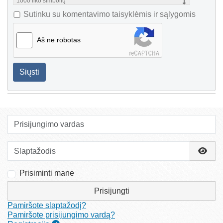
1000
liko simbolių
Sutinku su komentavimo taisyklėmis ir sąlygomis
Aš ne robotas
Siųsti
Prisijungimo vardas
Slaptažodis
Rody
Prisiminti mane
Prisijungti
Pamiršote slaptažodį?
Pamiršote prisijungimo vardą?