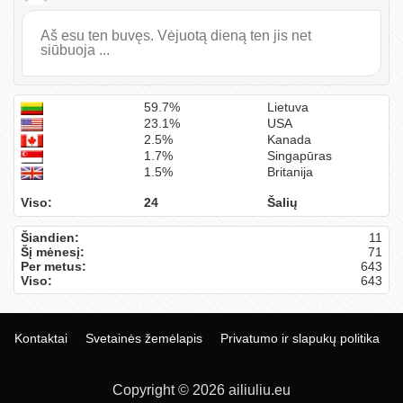
Aš esu ten buvęs. Vėjuotą dieną ten jis net
siūbuoja ...
59.7%
Lietuva
23.1%
USA
2.5%
Kanada
1.7%
Singapūras
1.5%
Britanija
Viso:
24
Šalių
Šiandien:
11
Šį mėnesį:
71
Per metus:
643
Viso:
643
Kontaktai
Svetainės žemėlapis
Privatumo ir slapukų politika
Copyright © 2026 ailiuliu.eu