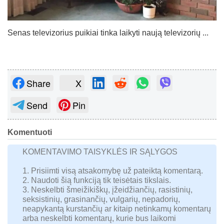
Senas televizorius puikiai tinka laikyti naują televizorių ...
Share
X
Send
Pin
Komentuoti
KOMENTAVIMO TAISYKLĖS IR SĄLYGOS
1. Prisiimti visą atsakomybę už pateiktą komentarą.
2. Naudoti šią funkciją tik teisėtais tikslais.
3. Neskelbti šmeižikiškų, įžeidžiančių, rasistinių,
seksistinių, grasinančių, vulgarių, nepadorių,
neapykantą kurstančių ar kitaip netinkamų komentarų
arba neskelbti komentarų, kurie bus laikomi