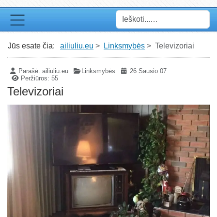
Paieška
Jūs esate čia:
ailiuliu.eu
Linksmybės
Televizoriai
Parašė:
ailiuliu.eu
Linksmybės
26 Sausio 07
Peržiūros: 55
Televizoriai