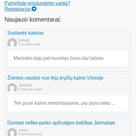
Pamiršote prisijungimo vardą?
Registracija
Naujausi komentarai:
Svylantis katinas
Kebab
3 savaites prieš
Maniskis taip pat nusvilęs buvo dar labiau
Žiemos vaizdai nuo trijų kryžių kalno Vilniuje
Jeronim
6 mėnesius prieš
Ten puse kalno remontuojama, jau pora metu ...
Dzintari miško parko apžvalgos bokštas Jūrmaloje
nemo
9 mėnesius prieš