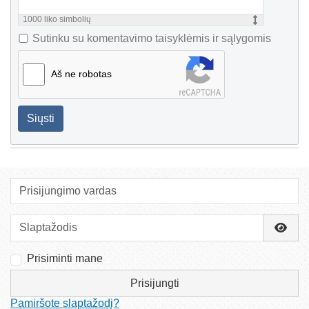
1000
liko simbolių
Sutinku su komentavimo taisyklėmis ir sąlygomis
Aš ne robotas
Siųsti
Prisijungimo vardas
Slaptažodis
Rody
Prisiminti mane
Prisijungti
Pamiršote slaptažodį?