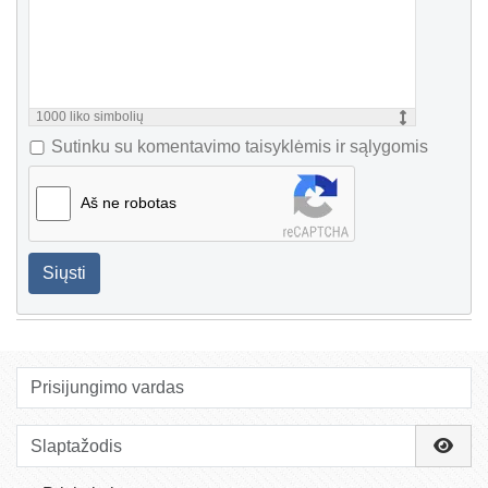
1000
liko simbolių
Sutinku su komentavimo taisyklėmis ir sąlygomis
Aš ne robotas
Siųsti
Prisijungimo vardas
Slaptažodis
Rody