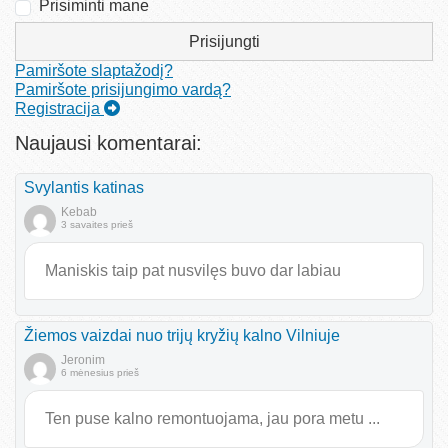
Prisiminti mane
Prisijungti
Pamiršote slaptažodį?
Pamiršote prisijungimo vardą?
Registracija
Naujausi komentarai:
Svylantis katinas
Kebab
3 savaites prieš
Maniskis taip pat nusvilęs buvo dar labiau
Žiemos vaizdai nuo trijų kryžių kalno Vilniuje
Jeronim
6 mėnesius prieš
Ten puse kalno remontuojama, jau pora metu ...