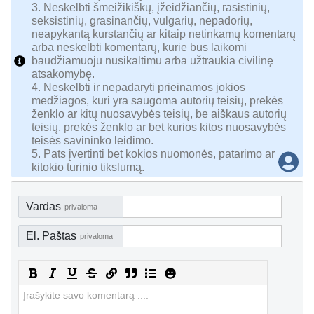
3. Neskelbti šmeižikiškų, įžeidžiančių, rasistinių,
seksistinių, grasinančių, vulgarių, nepadorių,
neapykantą kurstančių ar kitaip netinkamų komentarų
arba neskelbti komentarų, kurie bus laikomi
baudžiamuoju nusikaltimu arba užtraukia civilinę
atsakomybę.
4. Neskelbti ir nepadaryti prieinamos jokios
medžiagos, kuri yra saugoma autorių teisių, prekės
ženklo ar kitų nuosavybės teisių, be aiškaus autorių
teisių, prekės ženklo ar bet kurios kitos nuosavybės
teisės savininko leidimo.
5. Pats įvertinti bet kokios nuomonės, patarimo ar
kitokio turinio tikslumą.
Vardas
privaloma
El. Paštas
privaloma