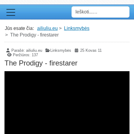
Paieška
Jūs esate čia:
ailiuliu.eu
Linksmybės
The Prodigy - firestarer
Parašė:
ailiuliu.eu
Linksmybės
25 Kovas 11
Peržiūros: 137
The Prodigy - firestarer