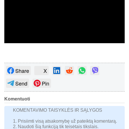
Share
X
Send
Pin
Komentuoti
KOMENTAVIMO TAISYKLĖS IR SĄLYGOS
1. Prisiimti visą atsakomybę už pateiktą komentarą.
2. Naudoti šią funkciją tik teisėtais tikslais.