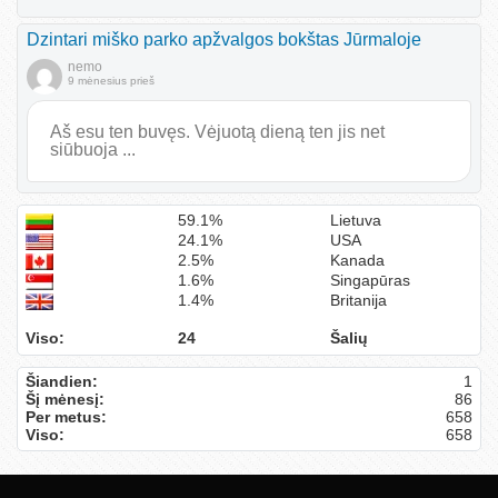
Dzintari miško parko apžvalgos bokštas Jūrmaloje
nemo
9 mėnesius prieš
Aš esu ten buvęs. Vėjuotą dieną ten jis net
siūbuoja ...
59.1%
Lietuva
24.1%
USA
2.5%
Kanada
1.6%
Singapūras
1.4%
Britanija
Viso:
24
Šalių
Šiandien:
1
Šį mėnesį:
86
Per metus:
658
Viso:
658