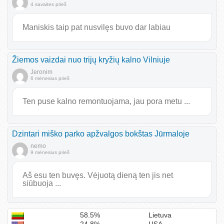
4 savaites prieš
Maniskis taip pat nusvilęs buvo dar labiau
Žiemos vaizdai nuo trijų kryžių kalno Vilniuje
Jeronim
6 mėnesius prieš
Ten puse kalno remontuojama, jau pora metu ...
Dzintari miško parko apžvalgos bokštas Jūrmaloje
nemo
9 mėnesius prieš
Aš esu ten buvęs. Vėjuotą dieną ten jis net
siūbuoja ...
58.5%
Lietuva