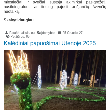
miestiečiai ir svečiai sustoja akimirkai pasigrožėti,
nusifotografuoti ar tiesiog pajusti artėjančių švenčių
nuotaiką.
Skaityti daugiau...…
Parašė:
ailiuliu.eu
Įdomybės
25 Gruodis 27
Peržiūros: 85
Kalėdiniai papuošimai Utenoje 2025