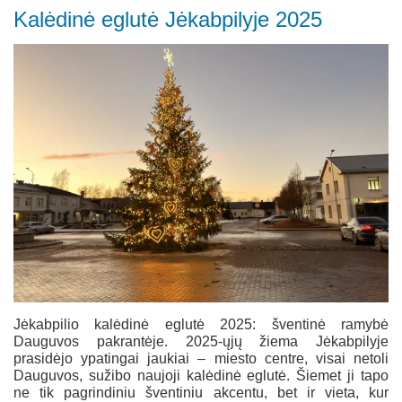
Kalėdinė eglutė Jėkabpilyje 2025
Jėkabpilio kalėdinė eglutė 2025: šventinė ramybė
Dauguvos pakrantėje. 2025‑ųjų žiema Jėkabpilyje
prasidėjo ypatingai jaukiai – miesto centre, visai netoli
Dauguvos, sužibo naujoji kalėdinė eglutė. Šiemet ji tapo
ne tik pagrindiniu šventiniu akcentu, bet ir vieta, kur