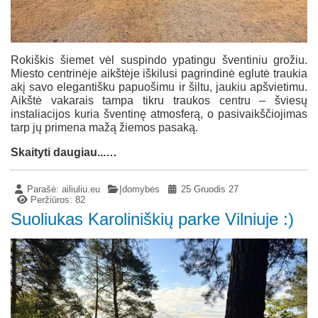
Rokiškis šiemet vėl suspindo ypatingu šventiniu grožiu.
Miesto centrinėje aikštėje iškilusi pagrindinė eglutė traukia
akį savo elegantišku papuošimu ir šiltu, jaukiu apšvietimu.
Aikštė vakarais tampa tikru traukos centru – šviesų
instaliacijos kuria šventinę atmosferą, o pasivaikščiojimas
tarp jų primena mažą žiemos pasaką.
Skaityti daugiau...…
Parašė:
ailiuliu.eu
Įdomybės
25 Gruodis 27
Peržiūros: 82
Suoliukas Karoliniškių parke Vilniuje :)