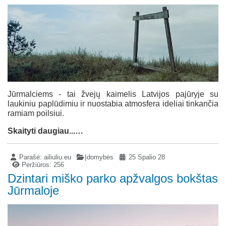
Jūrmalciems - tai žvejų kaimelis Latvijos pajūryje su
laukiniu paplūdimiu ir nuostabia atmosfera ideliai tinkančia
ramiam poilsiui.
Skaityti daugiau...…
Parašė:
ailiuliu.eu
Įdomybės
25 Spalio 28
Peržiūros: 256
Dzintari miško parko apžvalgos bokštas
Jūrmaloje