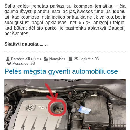
Šalia eglės įrengtas parkas su kosmoso tematika – čia
galima išvysti planetų instaliacijas, šviesos tunelius. Įdomu
tai, kad kosmoso instaliacijos pritraukia ne tik vaikus, bet ir
suaugusius: pagal apklausas, net 65 % lankytojų teigia,
kad būtent dėl šio parko jie pasirenka aplankyti Daugpilį
per šventes.
Skaityti daugiau...…
Parašė:
ailiuliu.eu
Įdomybės
25 Lapkritis 08
Peržiūros: 68
Pelės mėgsta gyventi automobiliuose