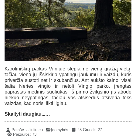
Karoliniškių parkas Vilniuje slepia ne vieną gražią vietą,
tačiau viena jų išsiskiria ypatingu jaukumu ir vaizdu, kuris
priverčia sustoti net ir skubančius. Ant aukšto kalno, visai
šalia Neries vingio ir netoli Vingio parko, įrengtas
paprastas medinis suoliukas. Iš pirmo žvilgsnio jis atrodo
niekuo neypatingas, tačiau vos atsisėdus atsiveria toks
vaizdas, kad norisi likti ilgiau.
Skaityti daugiau...…
Parašė:
ailiuliu.eu
Įdomybės
25 Gruodis 27
Peržiūros: 73