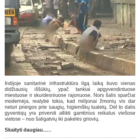
Indijoje sanitarinė infrastruktūra ilgą laiką buvo vienas
didžiausių iššūkių, ypač tankiai apgyvendintuose
miestuose ir skurdesniuose rajonuose. Nors šalis sparčiai
modernėja, realybė tokia, kad milijonai žmonių vis dar
neturi prieigos prie saugių, higieniškų tualetų. Dėl to dalis
gyventojų yra priversti atlikti gamtinius reikalus viešose
vietose – nuo šaligatvių iki pakelės griovių.
Skaityti daugiau...…