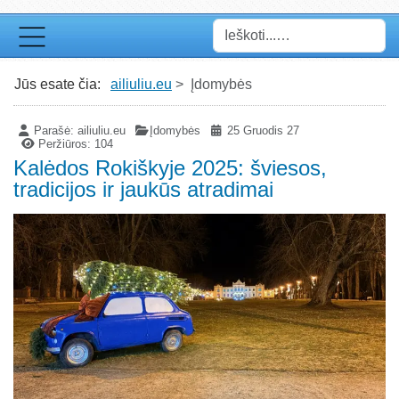
Paieška
Jūs esate čia:
ailiuliu.eu
Įdomybės
Parašė:
ailiuliu.eu
Įdomybės
25 Gruodis 27
Peržiūros: 104
Kalėdos Rokiškyje 2025: šviesos,
tradicijos ir jaukūs atradimai