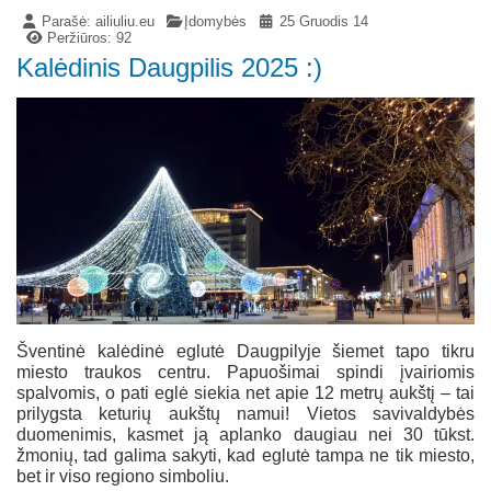
Parašė:
ailiuliu.eu
Įdomybės
25 Gruodis 14
Peržiūros: 92
Kalėdinis Daugpilis 2025 :)
Šventinė kalėdinė eglutė Daugpilyje šiemet tapo tikru
miesto traukos centru. Papuošimai spindi įvairiomis
spalvomis, o pati eglė siekia net apie 12 metrų aukštį – tai
prilygsta keturių aukštų namui! Vietos savivaldybės
duomenimis, kasmet ją aplanko daugiau nei 30 tūkst.
žmonių, tad galima sakyti, kad eglutė tampa ne tik miesto,
bet ir viso regiono simboliu.