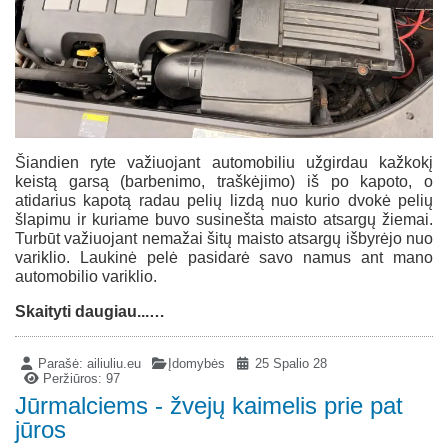
Šiandien ryte važiuojant automobiliu užgirdau kažkokį
keistą garsą (barbenimo, traškėjimo) iš po kapoto, o
atidarius kapotą radau pelių lizdą nuo kurio dvokė pelių
šlapimu ir kuriame buvo susinešta maisto atsargų žiemai.
Turbūt važiuojant nemažai šitų maisto atsargų išbyrėjo nuo
variklio. Laukinė pelė pasidarė savo namus ant mano
automobilio variklio.
Skaityti daugiau...…
Parašė:
ailiuliu.eu
Įdomybės
25 Spalio 28
Peržiūros: 97
Jūrmalciems - žvejų kaimelis prie pat
jūros