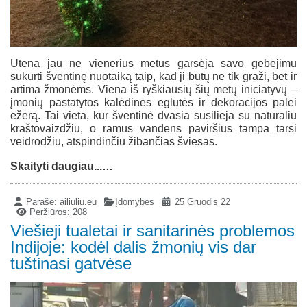
Utena jau ne vienerius metus garsėja savo gebėjimu
sukurti šventinę nuotaiką taip, kad ji būtų ne tik graži, bet ir
artima žmonėms. Viena iš ryškiausių šių metų iniciatyvų –
įmonių pastatytos kalėdinės eglutės ir dekoracijos palei
ežerą. Tai vieta, kur šventinė dvasia susilieja su natūraliu
kraštovaizdžiu, o ramus vandens paviršius tampa tarsi
veidrodžiu, atspindinčiu žibančias šviesas.
Skaityti daugiau...…
Parašė:
ailiuliu.eu
Įdomybės
25 Gruodis 22
Peržiūros: 208
Viešieji tualetai ir sanitarinės problemos
Indijoje: kodėl dalis žmonių vis dar
tuštinasi gatvėse