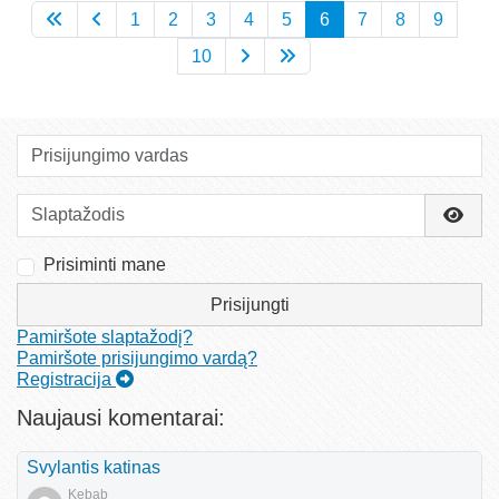
1
2
3
4
5
6
7
8
9
10
Prisijungimo vardas
Slaptažodis
Rody
Prisiminti mane
Prisijungti
Pamiršote slaptažodį?
Pamiršote prisijungimo vardą?
Registracija
Naujausi komentarai:
Svylantis katinas
Kebab