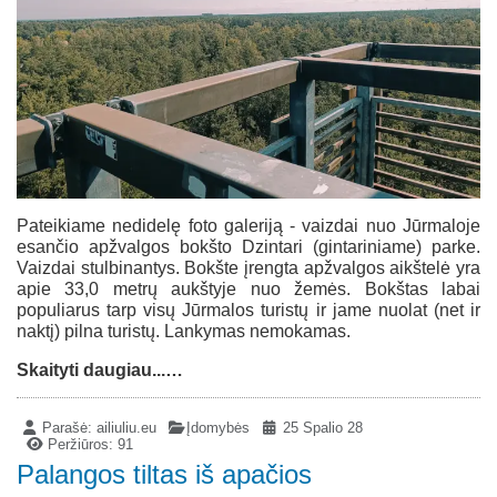
Pateikiame nedidelę foto galeriją - vaizdai nuo Jūrmaloje
esančio apžvalgos bokšto Dzintari (gintariniame) parke.
Vaizdai stulbinantys. Bokšte įrengta apžvalgos aikštelė yra
apie 33,0 metrų aukštyje nuo žemės. Bokštas labai
populiarus tarp visų Jūrmalos turistų ir jame nuolat (net ir
naktį) pilna turistų. Lankymas nemokamas.
Skaityti daugiau...…
Parašė:
ailiuliu.eu
Įdomybės
25 Spalio 28
Peržiūros: 91
Palangos tiltas iš apačios