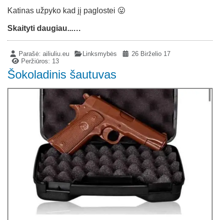
Katinas užpyko kad jį paglostei 😛
Skaityti daugiau...…
Parašė:
ailiuliu.eu
Linksmybės
26 Birželio 17
Peržiūros: 13
Šokoladinis šautuvas