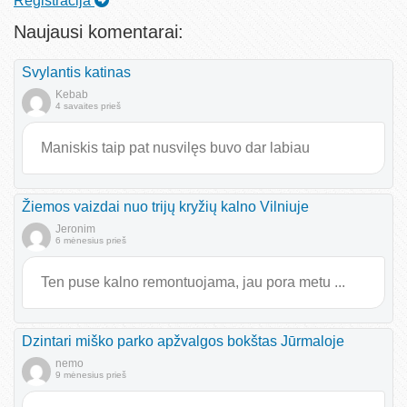
Registracija
Naujausi komentarai:
Svylantis katinas
Kebab
4 savaites prieš
Maniskis taip pat nusvilęs buvo dar labiau
Žiemos vaizdai nuo trijų kryžių kalno Vilniuje
Jeronim
6 mėnesius prieš
Ten puse kalno remontuojama, jau pora metu ...
Dzintari miško parko apžvalgos bokštas Jūrmaloje
nemo
9 mėnesius prieš