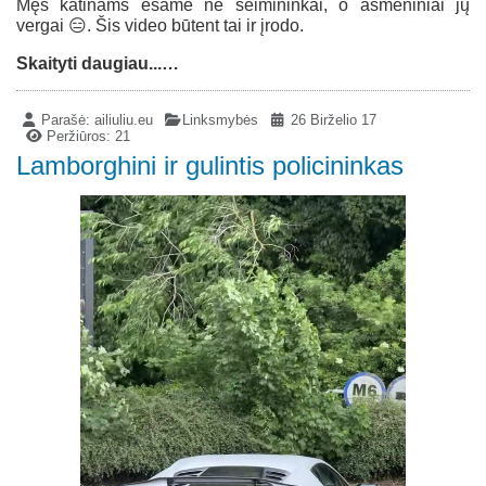
Męs katinams esame ne šeimininkai, o asmeniniai jų
vergai 😑. Šis video būtent tai ir įrodo.
Skaityti daugiau...…
Parašė:
ailiuliu.eu
Linksmybės
26 Birželio 17
Peržiūros: 21
Lamborghini ir gulintis policininkas