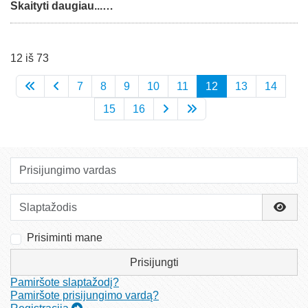
Skaityti daugiau...…
12 iš 73
7
8
9
10
11
12
13
14
15
16
Prisijungimo vardas
Slaptažodis
Rody
Prisiminti mane
Prisijungti
Pamiršote slaptažodį?
Pamiršote prisijungimo vardą?