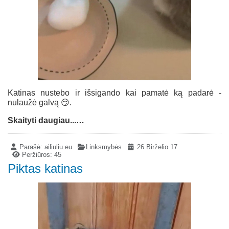
Katinas nustebo ir išsigando kai pamatė ką padarė -
nulaužė galvą 😏.
Skaityti daugiau...…
Parašė:
ailiuliu.eu
Linksmybės
26 Birželio 17
Peržiūros: 45
Piktas katinas