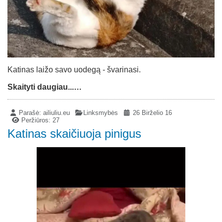
Katinas laižo savo uodegą - švarinasi.
Skaityti daugiau...…
Parašė:
ailiuliu.eu
Linksmybės
26 Birželio 16
Peržiūros: 27
Katinas skaičiuoja pinigus