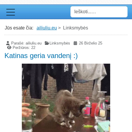
Paieška
Jūs esate čia:
ailiuliu.eu
Linksmybės
Parašė:
ailiuliu.eu
Linksmybės
26 Birželio 25
Peržiūros: 22
Katinas geria vandenį :)