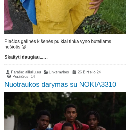
Plačios galinės kišenės puikiai tinka vyno buteliams
nešiotis 😜
Skaityti daugiau...…
Parašė:
ailiuliu.eu
Linksmybės
26 Birželio 24
Peržiūros: 14
Nuotraukos darymas su NOKIA3310