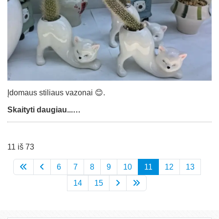
Įdomaus stiliaus vazonai 😊.
Skaityti daugiau...…
11 iš 73
6
7
8
9
10
11
12
13
14
15