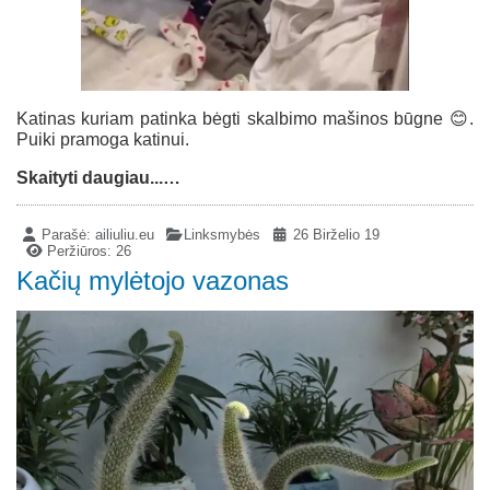
Katinas kuriam patinka bėgti skalbimo mašinos būgne 😊.
Puiki pramoga katinui.
Skaityti daugiau...…
Parašė:
ailiuliu.eu
Linksmybės
26 Birželio 19
Peržiūros: 26
Kačių mylėtojo vazonas