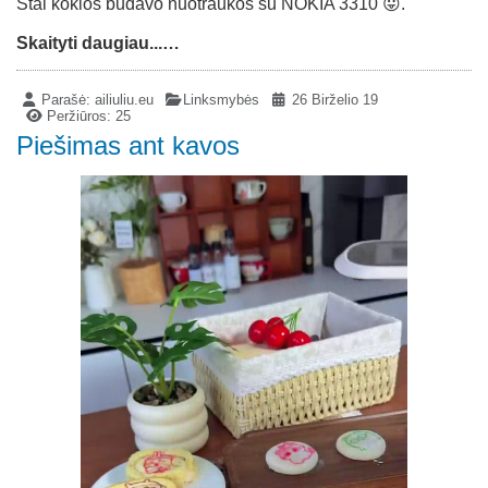
Štai kokios būdavo nuotraukos su NOKIA 3310 😛.
Skaityti daugiau...…
Parašė:
ailiuliu.eu
Linksmybės
26 Birželio 19
Peržiūros: 25
Piešimas ant kavos