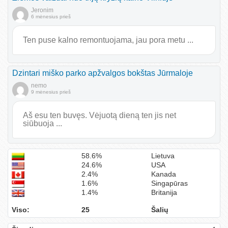
Jeronim
6 mėnesius prieš
Ten puse kalno remontuojama, jau pora metu ...
Dzintari miško parko apžvalgos bokštas Jūrmaloje
nemo
9 mėnesius prieš
Aš esu ten buvęs. Vėjuotą dieną ten jis net
siūbuoja ...
58.6%
Lietuva
24.6%
USA
2.4%
Kanada
1.6%
Singapūras
1.4%
Britanija
Viso:
25
Šalių