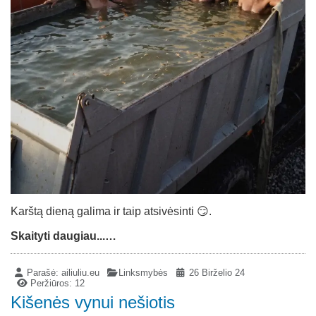
Karštą dieną galima ir taip atsivėsinti 😏.
Skaityti daugiau...…
Parašė:
ailiuliu.eu
Linksmybės
26 Birželio 24
Peržiūros: 12
Kišenės vynui nešiotis