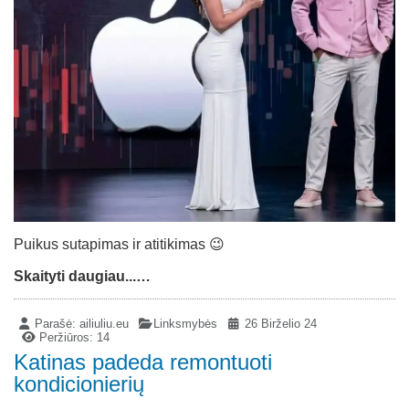
Puikus sutapimas ir atitikimas 😉
Skaityti daugiau...…
Parašė:
ailiuliu.eu
Linksmybės
26 Birželio 24
Peržiūros: 14
Katinas padeda remontuoti
kondicionierių