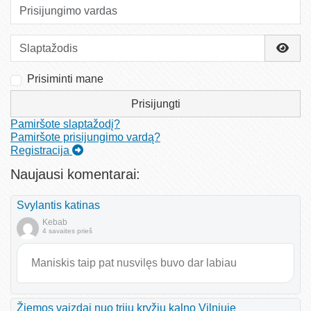
Prisijungimo vardas
Slaptažodis
Rody
Prisiminti mane
Prisijungti
Pamiršote slaptažodį?
Pamiršote prisijungimo vardą?
Registracija
Naujausi komentarai:
Svylantis katinas
Kebab
4 savaites prieš
Maniskis taip pat nusvilęs buvo dar labiau
Žiemos vaizdai nuo trijų kryžių kalno Vilniuje