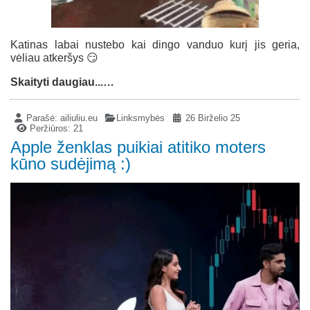
Katinas labai nustebo kai dingo vanduo kurį jis geria,
vėliau atkeršys 😏
Skaityti daugiau...…
Parašė:
ailiuliu.eu
Linksmybės
26 Birželio 25
Peržiūros: 21
Apple ženklas puikiai atitiko moters
kūno sudėjimą :)