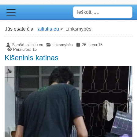
Paieška
Jūs esate čia:
ailiuliu.eu
Linksmybės
Parašė:
ailiuliu.eu
Linksmybės
26 Liepa 15
Peržiūros: 15
Kišeninis katinas