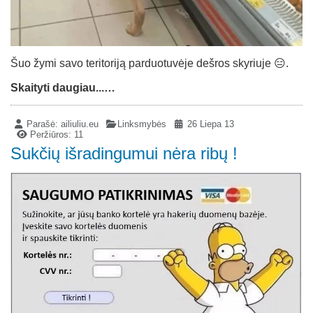
Šuo žymi savo teritoriją parduotuvėje dešros skyriuje 😑.
Skaityti daugiau...…
Parašė:
ailiuliu.eu
Linksmybės
26 Liepa 13
Peržiūros: 11
Sukčių išradingumui nėra ribų !