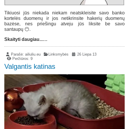
Tikiuosi jūs niekada niekam neatskleisite savo banko
kortelės duomenų ir jos netikrinsite hakerių duomenų
bazėse, nes priešingu atveju jūs liksite be savo
santaupų 😶.
Skaityti daugiau...…
Parašė:
ailiuliu.eu
Linksmybės
26 Liepa 13
Peržiūros: 9
Valgantis katinas