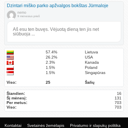
Dzintari miško parko apžvalgos bokštas Jūrmaloje
nemo
9 mėnesius prieš
Aš esu ten buvęs. Vėjuotą dieną ten jis net
siūbuoja ...
57.4%
Lietuva
26.2%
USA
2.3%
Kanada
1.5%
Poland
1.5%
Singapūras
Viso:
25
Šalių
Šiandien:
16
Šį mėnesį:
131
Per metus:
703
Viso:
703
Kontaktai
Svetainės žemėlapis
Privatumo ir slapukų politika