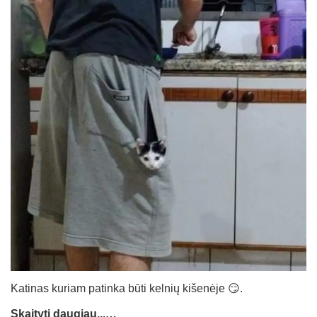
Katinas kuriam patinka būti kelnių kišenėje 😏.
Skaityti daugiau...…