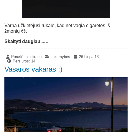
Varna užkietėjusi rūkalė, kad net vagia cigaretes iš
žmonių 😏.
Skaityti daugiau...…
Parašė:
ailiuliu.eu
Linksmybės
26 Liepa 13
Peržiūros: 14
Vasaros vakaras :)