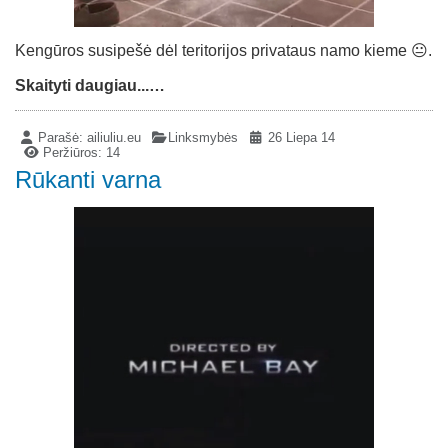
Kengūros susipešė dėl teritorijos privataus namo kieme 😐.
Skaityti daugiau...…
Parašė:
ailiuliu.eu
Linksmybės
26 Liepa 14
Peržiūros: 14
Rūkanti varna