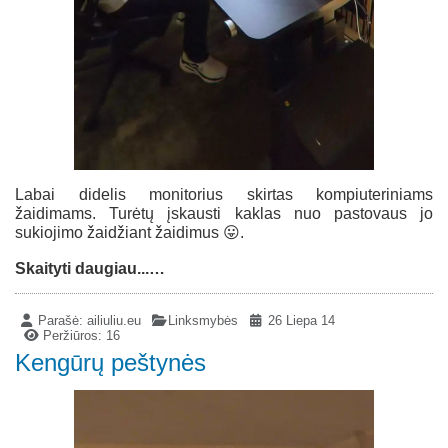
Labai didelis monitorius skirtas kompiuteriniams
žaidimams. Turėtų įskausti kaklas nuo pastovaus jo
sukiojimo žaidžiant žaidimus 😛.
Skaityti daugiau...…
Parašė:
ailiuliu.eu
Linksmybės
26 Liepa 14
Peržiūros: 16
Kengūrų peštynės