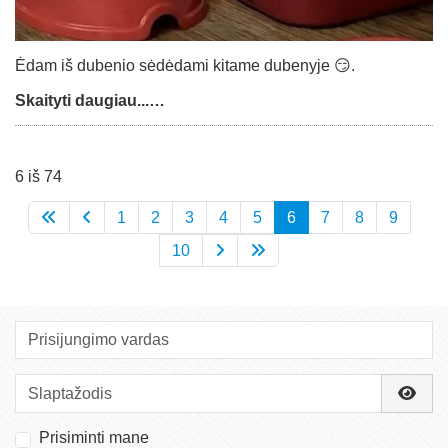
Ėdam iš dubenio sėdėdami kitame dubenyje 😏.
Skaityti daugiau...…
6 iš 74
1
2
3
4
5
6
7
8
9
10
Prisijungimo vardas
Slaptažodis
Rody
Prisiminti mane