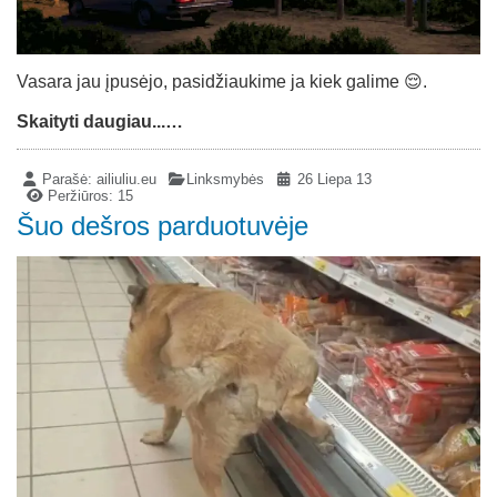
Vasara jau įpusėjo, pasidžiaukime ja kiek galime 😌.
Skaityti daugiau...…
Parašė:
ailiuliu.eu
Linksmybės
26 Liepa 13
Peržiūros: 15
Šuo dešros parduotuvėje