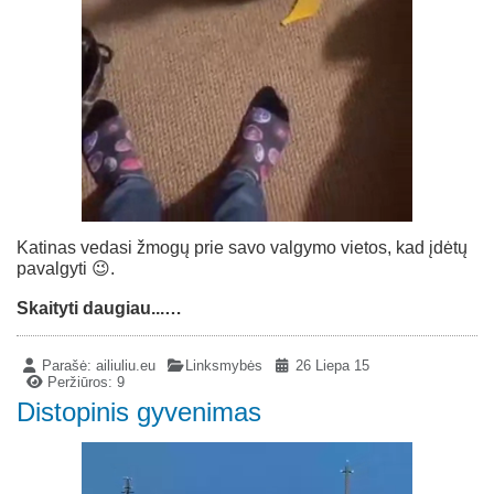
Katinas vedasi žmogų prie savo valgymo vietos, kad įdėtų
pavalgyti 😉.
Skaityti daugiau...…
Parašė:
ailiuliu.eu
Linksmybės
26 Liepa 15
Peržiūros: 9
Distopinis gyvenimas