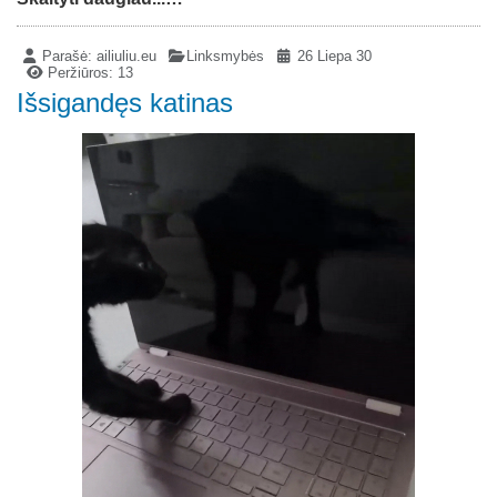
Parašė:
ailiuliu.eu
Linksmybės
26 Liepa 30
Peržiūros: 13
Išsigandęs katinas