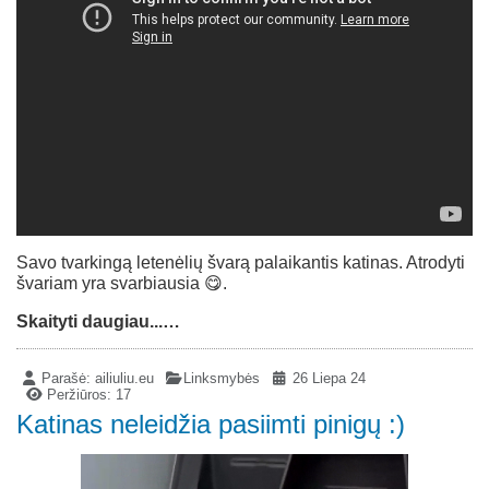
Savo tvarkingą letenėlių švarą palaikantis katinas. Atrodyti
švariam yra svarbiausia 😋.
Skaityti daugiau...…
Parašė:
ailiuliu.eu
Linksmybės
26 Liepa 24
Peržiūros: 17
Katinas neleidžia pasiimti pinigų :)