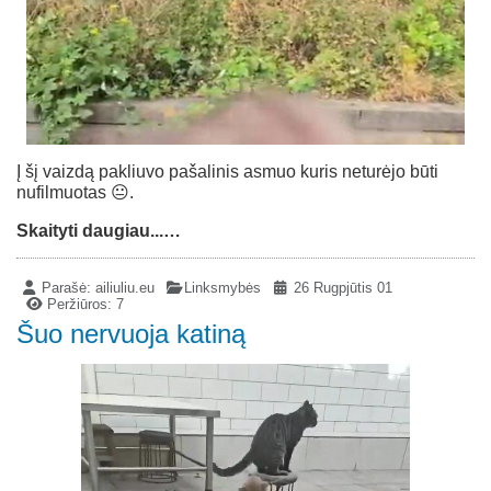
Į šį vaizdą pakliuvo pašalinis asmuo kuris neturėjo būti
nufilmuotas 😐.
Skaityti daugiau...…
Parašė:
ailiuliu.eu
Linksmybės
26 Rugpjūtis 01
Peržiūros: 7
Šuo nervuoja katiną