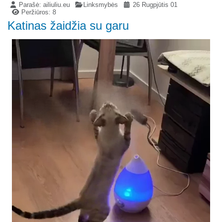
Parašė:
ailiuliu.eu
Linksmybės
26 Rugpjūtis 01
Peržiūros: 8
Katinas žaidžia su garu