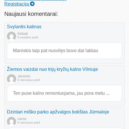
Registracija
Naujausi komentarai:
Svylantis katinas
Kebab
3 savaites prieš
Maniskis taip pat nusvilęs buvo dar labiau
Žiemos vaizdai nuo trijų kryžių kalno Vilniuje
Jeronim
6 mėnesius prieš
Ten puse kalno remontuojama, jau pora metu ...
Dzintari miško parko apžvalgos bokštas Jūrmaloje
nemo
9 mėnesius prieš