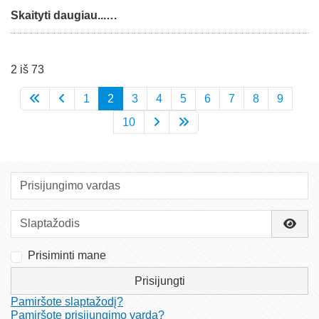
Skaityti daugiau...…
2 iš 73
1
2
3
4
5
6
7
8
9
10
Prisijungimo vardas
Slaptažodis
Rody
Prisiminti mane
Prisijungti
Pamiršote slaptažodį?
Pamiršote prisijungimo vardą?