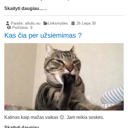
Skaityti daugiau...…
Parašė:
ailiuliu.eu
Linksmybės
26 Liepa 30
Peržiūros: 9
Kas čia per užsiėmimas ?
Katinas kaip mažas vaikas 😐. Jam reikia soskės.
Skaityti daugiau...…