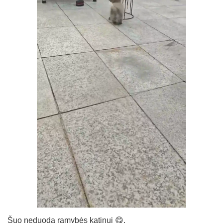
Šuo neduoda ramybės katinui 😋.