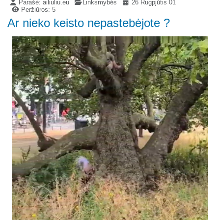
Parašė:
ailiuliu.eu
Linksmybės
26 Rugpjūtis 01
Peržiūros: 5
Ar nieko keisto nepastebėjote ?