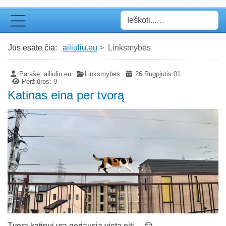
Paieška
Jūs esate čia:
ailiuliu.eu
Linksmybės
Parašė:
ailiuliu.eu
Linksmybės
26 Rugpjūtis 01
Peržiūros: 9
Katinas eina per tvorą
Tvora katinui yra geriausia vieta eiti ... 😌.