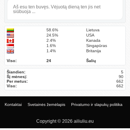
Aš esu ten buvęs. Vėjuotą dieną ten jis net
siūbuoja ...
58.6%
Lietuva
24.5%
USA
2.4%
Kanada
1.6%
Singapūras
1.4%
Britanija
Viso:
24
Šalių
Šiandien:
5
Šį mėnesį:
90
Per metus:
662
Viso:
662
Kontaktai
Svetainės žemėlapis
Privatumo ir slapukų politika
Copyright © 2026 ailiuliu.eu