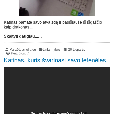
Katinas pamatė savo atvaizdą ir pasišiaušė iš išgaščio
kaip drakonas ...
Skaityti daugiau...…
Parašė:
ailiuliu.eu
Linksmybės
26 Liepa 26
Peržiūros: 7
Katinas, kuris švarinasi savo letenėles