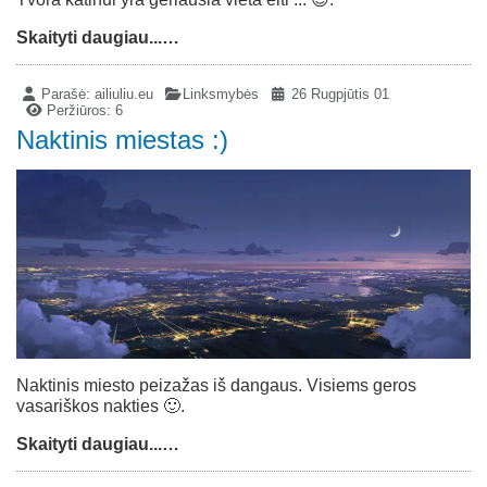
Skaityti daugiau...…
Parašė:
ailiuliu.eu
Linksmybės
26 Rugpjūtis 01
Peržiūros: 6
Naktinis miestas :)
Naktinis miesto peizažas iš dangaus. Visiems geros
vasariškos nakties 🙂.
Skaityti daugiau...…