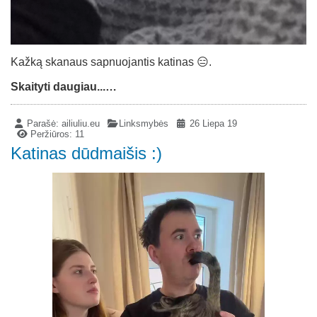
Kažką skanaus sapnuojantis katinas 😑.
Skaityti daugiau...…
Parašė:
ailiuliu.eu
Linksmybės
26 Liepa 19
Peržiūros: 11
Katinas dūdmaišis :)