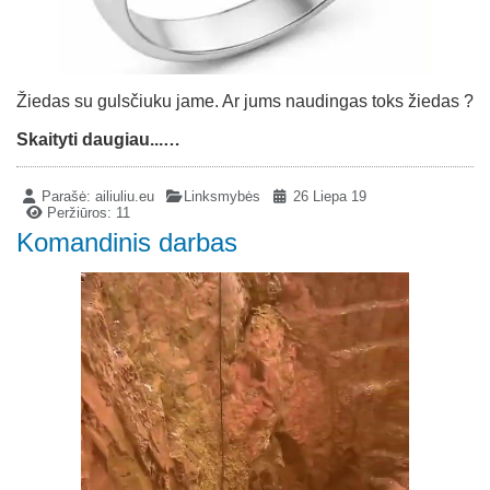
Žiedas su gulsčiuku jame. Ar jums naudingas toks žiedas ?
Skaityti daugiau...…
Parašė:
ailiuliu.eu
Linksmybės
26 Liepa 19
Peržiūros: 11
Komandinis darbas