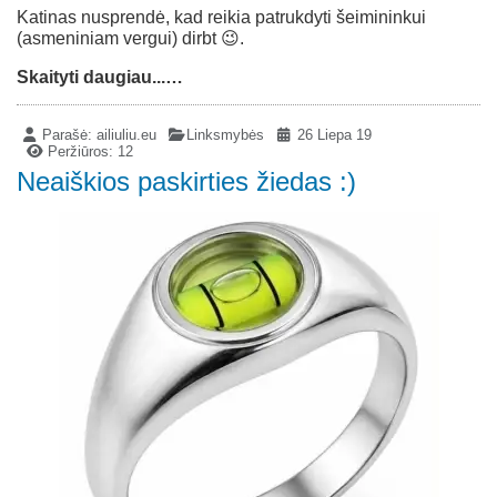
Katinas nusprendė, kad reikia patrukdyti šeimininkui
(asmeniniam vergui) dirbt 😉.
Skaityti daugiau...…
Parašė:
ailiuliu.eu
Linksmybės
26 Liepa 19
Peržiūros: 12
Neaiškios paskirties žiedas :)