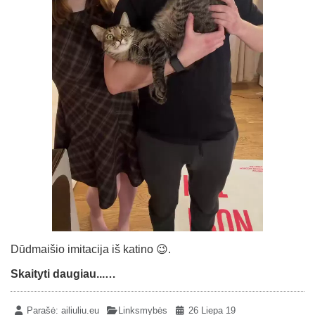
Dūdmaišio imitacija iš katino 😉.
Skaityti daugiau...…
Parašė:
ailiuliu.eu
Linksmybės
26 Liepa 19