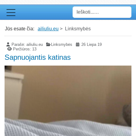
Paieška
Jūs esate čia:
ailiuliu.eu
Linksmybės
Parašė:
ailiuliu.eu
Linksmybės
26 Liepa 19
Peržiūros: 13
Sapnuojantis katinas