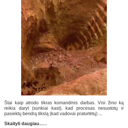
Štai kaip atrodo tikras komandinis darbas. Visi žino ką
reikia daryt (sunkiai kast), kad procesas nesustotų ir
pasiektų bendrą tikslą (kad vadovai praturtėtų) ...
Skaityti daugiau...…