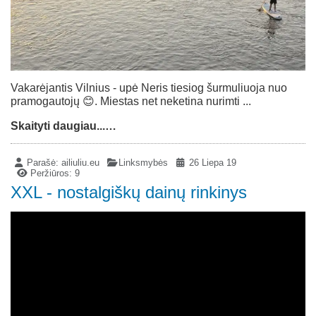
Vakarėjantis Vilnius - upė Neris tiesiog šurmuliuoja nuo
pramogautojų 😊. Miestas net neketina nurimti ...
Skaityti daugiau...…
Parašė:
ailiuliu.eu
Linksmybės
26 Liepa 19
Peržiūros: 9
XXL - nostalgiškų dainų rinkinys