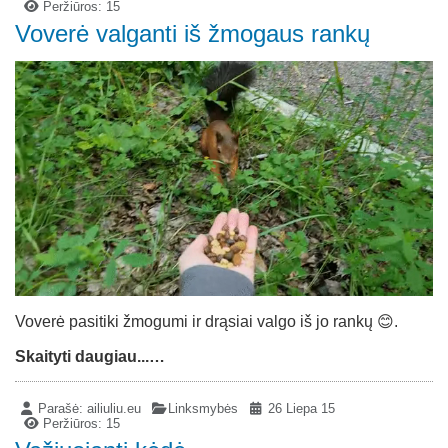
Peržiūros: 15
Voverė valganti iš žmogaus rankų
Voverė pasitiki žmogumi ir drąsiai valgo iš jo rankų 😊.
Skaityti daugiau...…
Parašė:
ailiuliu.eu
Linksmybės
26 Liepa 15
Peržiūros: 15