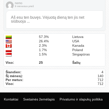
nemo
9 mėnesius prieš
Aš esu ten buvęs. Vėjuotą dieną ten jis net
siūbuoja ...
57.3%
Lietuva
26.4%
USA
2.3%
Kanada
1.7%
Poland
1.5%
Singapūras
Viso:
25
Šalių
Šiandien:
4
Šį mėnesį:
140
Per metus:
712
Viso:
712
Kontaktai
Svetainės žemėlapis
Privatumo ir slapukų politika