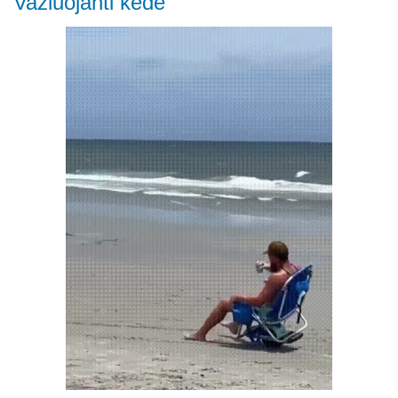
Važiuojanti kėdė