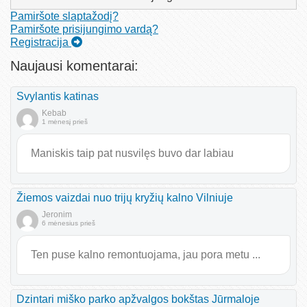
Pamiršote slaptažodį?
Pamiršote prisijungimo vardą?
Registracija
Naujausi komentarai:
Svylantis katinas
Kebab
1 mėnesį prieš
Maniskis taip pat nusvilęs buvo dar labiau
Žiemos vaizdai nuo trijų kryžių kalno Vilniuje
Jeronim
6 mėnesius prieš
Ten puse kalno remontuojama, jau pora metu ...
Dzintari miško parko apžvalgos bokštas Jūrmaloje