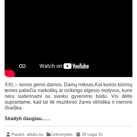
XXL – senos geros dainos. Dainų miksas.Kai kurios kūrinių
temos paliečia narkotikų ar rizikingo elgesio motyvus, kurie
nėra suderinami su sveiku gyvenimo būdu. Vis dėlto
suprantame, kad tai tik muzikinio žanro stilistika ir meninė
išraiška.
Skaityti daugiau...…
Parašė:
ailiuliu.eu
Linksmybės
26 Liepa 15