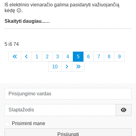
Iš elektrinio vienaračio galima pasidaryti važiuojančią
kėdę 😑.
Skaityti daugiau...…
5 iš 74
1
2
3
4
5
6
7
8
9
10
Prisijungimo vardas
Slaptažodis
Rody
Prisiminti mane
Prisijungti