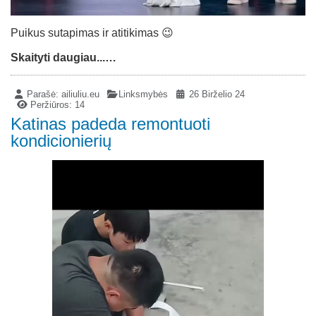
Puikus sutapimas ir atitikimas 😉
Skaityti daugiau...…
Parašė:
ailiuliu.eu
Linksmybės
26 Birželio 24
Peržiūros: 14
Katinas padeda remontuoti
kondicionierių