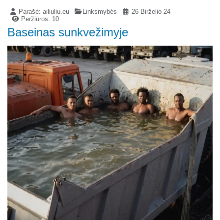
Parašė:
ailiuliu.eu
Linksmybės
26 Birželio 24
Peržiūros: 10
Baseinas sunkvežimyje