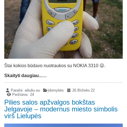
Štai kokios būdavo nuotraukos su NOKIA 3310 😛.
Skaityti daugiau...…
Parašė:
ailiuliu.eu
Įdomybės
26 Birželio 22
Peržiūros: 24
Pilies salos apžvalgos bokštas
Jelgavoje – modernus miesto simbolis
virš Lielupės