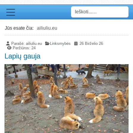
Paieška
Jūs esate čia:
ailiuliu.eu
Parašė:
ailiuliu.eu
Linksmybės
26 Birželio 26
Peržiūros: 24
Lapių gauja