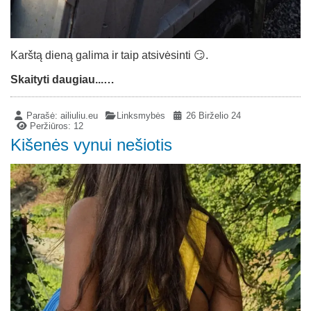
Karštą dieną galima ir taip atsivėsinti 😏.
Skaityti daugiau...…
Parašė:
ailiuliu.eu
Linksmybės
26 Birželio 24
Peržiūros: 12
Kišenės vynui nešiotis