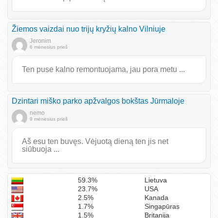
Žiemos vaizdai nuo trijų kryžių kalno Vilniuje
Jeronim
6 mėnesius prieš
Ten puse kalno remontuojama, jau pora metu ...
Dzintari miško parko apžvalgos bokštas Jūrmaloje
nemo
9 mėnesius prieš
Aš esu ten buvęs. Vėjuotą dieną ten jis net
siūbuoja ...
59.3%
Lietuva
23.7%
USA
2.5%
Kanada
1.7%
Singapūras
1.5%
Britanija