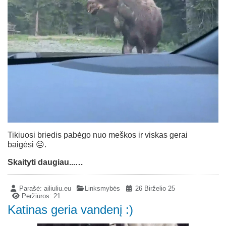
Tikiuosi briedis pabėgo nuo meškos ir viskas gerai
baigėsi 😐.
Skaityti daugiau...…
Parašė:
ailiuliu.eu
Linksmybės
26 Birželio 25
Peržiūros: 21
Katinas geria vandenį :)