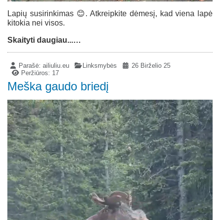
Lapių susirinkimas 😊. Atkreipkite dėmesį, kad viena lapė
kitokia nei visos.
Skaityti daugiau...…
Parašė:
ailiuliu.eu
Linksmybės
26 Birželio 25
Peržiūros: 17
Meška gaudo briedį