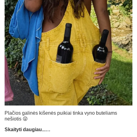
Plačios galinės kišenės puikiai tinka vyno buteliams
nešiotis 😜
Skaityti daugiau...…