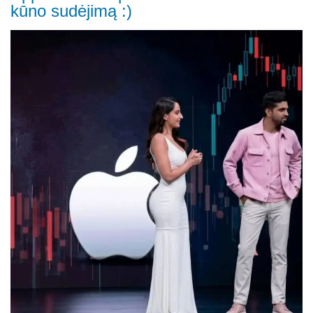
kūno sudėjimą :)