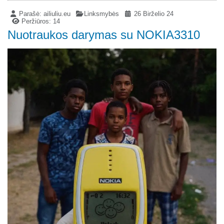
Parašė:
ailiuliu.eu
Linksmybės
26 Birželio 24
Peržiūros: 14
Nuotraukos darymas su NOKIA3310