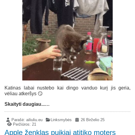
Katinas labai nustebo kai dingo vanduo kurį jis geria,
vėliau atkeršys 😏
Skaityti daugiau...…
Parašė:
ailiuliu.eu
Linksmybės
26 Birželio 25
Peržiūros: 21
Apple ženklas puikiai atitiko moters