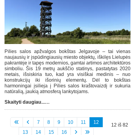
Pilies salos apžvalgos bokštas Jelgavoje – tai vienas
naujausių ir įspūdingiausių miesto objektų, iškilęs Lielupės
pakrantėje ir tapęs modernios, gamtai artimos architektūros
simboliu. Šis 19 metrų aukščio statinys, pastatytas 2020
metais, išsiskiria tuo, kad yra visiškai medinis – nuo
konstrukcijų iki išorinių elementų. Dėl to bokštas
harmoningai įsilieja į Pilies salos kraštovaizdį ir sukuria
natūralią, jaukią atmosferą lankytojams.
Skaityti daugiau...…
7
8
9
10
11
12
12 iš 82
13
14
15
16