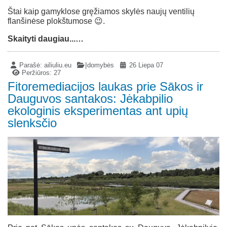
Štai kaip gamyklose gręžiamos skylės naujų ventilių
flanšinėse plokštumose 😉.
Skaityti daugiau...…
Parašė:
ailiuliu.eu
Įdomybės
26 Liepa 07
Peržiūros: 27
Fitoremediacijos laukas prie Sākos ir
Dauguvos santakos: Jėkabpilio
ekologinis eksperimentas ant upių
slenksčio