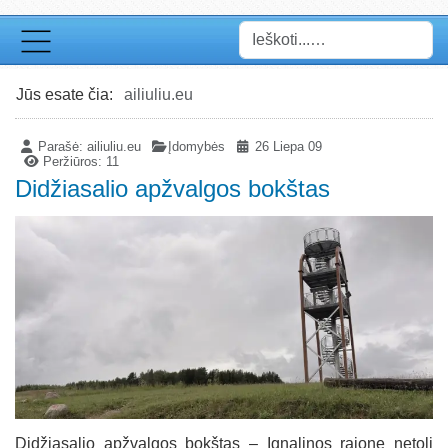
Paieška
Jūs esate čia:
ailiuliu.eu
Parašė:
ailiuliu.eu
Įdomybės
26 Liepa 09
Peržiūros: 11
Didžiasalio apžvalgos bokštas
Didžiasalio apžvalgos bokštas – Ignalinos rajone netoli