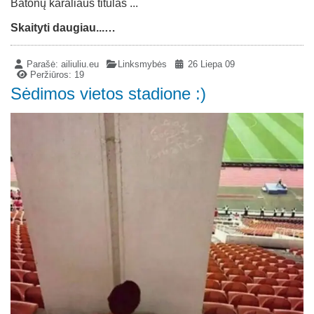
Batonų karaliaus titulas ...
Skaityti daugiau...…
Parašė:
ailiuliu.eu
Linksmybės
26 Liepa 09
Peržiūros: 19
Sėdimos vietos stadione :)