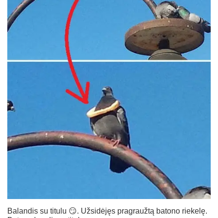
Balandis su titulu 😏. Užsidėjęs pragraužtą batono riekelę.