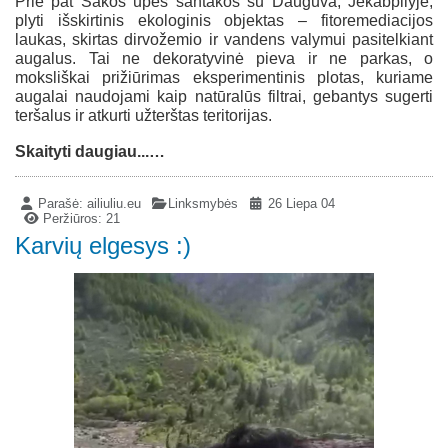
Prie pat Sākos upės santakos su Dauguva, Jėkabpilyje,
plyti išskirtinis ekologinis objektas – fitoremediacijos
laukas, skirtas dirvožemio ir vandens valymui pasitelkiant
augalus. Tai ne dekoratyvinė pieva ir ne parkas, o
moksliškai prižiūrimas eksperimentinis plotas, kuriame
augalai naudojami kaip natūralūs filtrai, gebantys sugerti
teršalus ir atkurti užterštas teritorijas.
Skaityti daugiau...…
Parašė:
ailiuliu.eu
Linksmybės
26 Liepa 04
Peržiūros: 21
Karvių elgesys :)