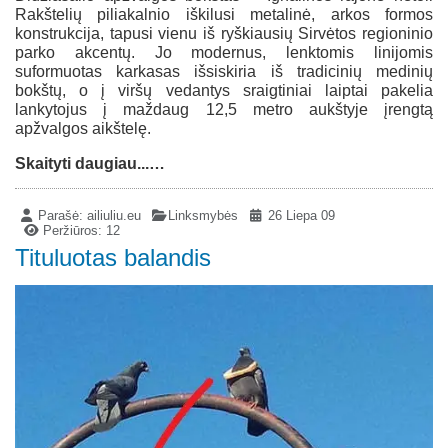
Rakštelių piliakalnio iškilusi metalinė, arkos formos
konstrukcija, tapusi vienu iš ryškiausių Sirvėtos regioninio
parko akcentų. Jo modernus, lenktomis linijomis
suformuotas karkasas išsiskiria iš tradicinių medinių
bokštų, o į viršų vedantys sraigtiniai laiptai pakelia
lankytojus į maždaug 12,5 metro aukštyje įrengtą
apžvalgos aikštelę.
Skaityti daugiau...…
Parašė:
ailiuliu.eu
Linksmybės
26 Liepa 09
Peržiūros: 12
Tituluotas balandis