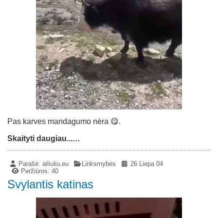
Pas karves mandagumo nėra 😋.
Skaityti daugiau...…
Parašė:
ailiuliu.eu
Linksmybės
26 Liepa 04
Peržiūros: 40
Svylantis katinas