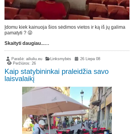
Įdomu kiek kainuoja šios sėdimos vietos ir ką iš jų galima
pamatyti ? 😜
Skaityti daugiau...…
Parašė:
ailiuliu.eu
Linksmybės
26 Liepa 08
Peržiūros: 26
Kaip statybininkai praleidžia savo
laisvalaikį