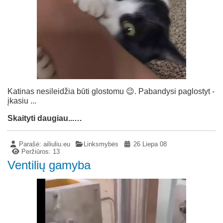
Katinas nesileidžia būti glostomu 😉. Pabandysi paglostyt -
įkasiu ...
Skaityti daugiau...…
Parašė:
ailiuliu.eu
Linksmybės
26 Liepa 08
Peržiūros: 13
Ventilių gamyba