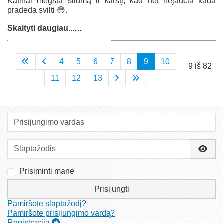
Katinai mėgsta šilumą ir karštį, kad net nejaučia kada
pradeda svilti 😳.
Skaityti daugiau...…
4
5
6
7
8
9
10
9 iš 82
11
12
13
Prisijungimo vardas
Slaptažodis
Rody
Prisiminti mane
Prisijungti
Pamiršote slaptažodį?
Pamiršote prisijungimo vardą?
Registracija