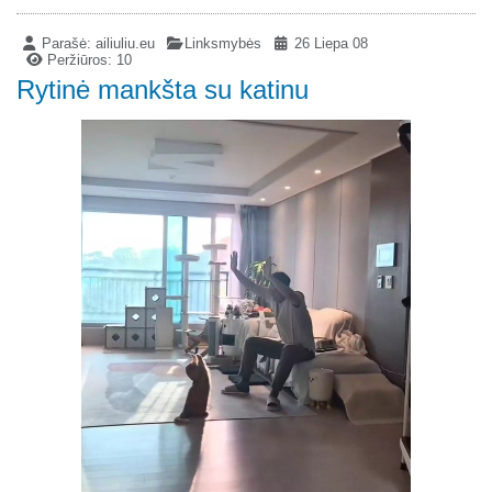
Parašė:
ailiuliu.eu
Linksmybės
26 Liepa 08
Peržiūros: 10
Rytinė mankšta su katinu