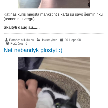
Katinas kuris mėgsta mankštintis kartu su savo šeimininku
(asmeniniu vergu) ...
Skaityti daugiau...…
Parašė:
ailiuliu.eu
Linksmybės
26 Liepa 08
Peržiūros: 6
Net nebandyk glostyt :)