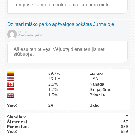
Ten puse kalno remontuojama, jau pora metu ...
Dzintari miško parko apžvalgos bokštas Jūrmaloje
nemo
9 mėnesius prieš
Aš esu ten buvęs. Vėjuotą dieną ten jis net
siūbuoja ...
59.7%
Lietuva
23.1%
USA
2.5%
Kanada
1.7%
Singapūras
1.5%
Britanija
Viso:
24
Šalių
Šiandien:
7
Šį mėnesį:
67
Per metus:
639
Viso:
639