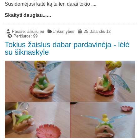
Susidomėjusi katė ką tu ten darai tokio ....
Skaityti daugiau...…
Parašė:
ailiuliu.eu
Linksmybės
25 Balandis 12
Peržiūros: 99
Tokius žaislus dabar pardavinėja - lėlė
su šiknaskyle