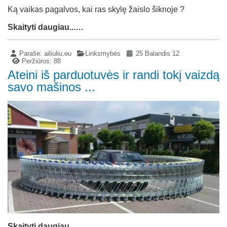
Ką vaikas pagalvos, kai ras skylę žaislo šiknoje ?
Skaityti daugiau...…
Parašė:
ailiuliu.eu
Linksmybės
25 Balandis 12
Peržiūros: 88
Ateini iš parduotuvės ir randi tokį vaizdą
savo mašinos ...
Skaityti daugiau...…