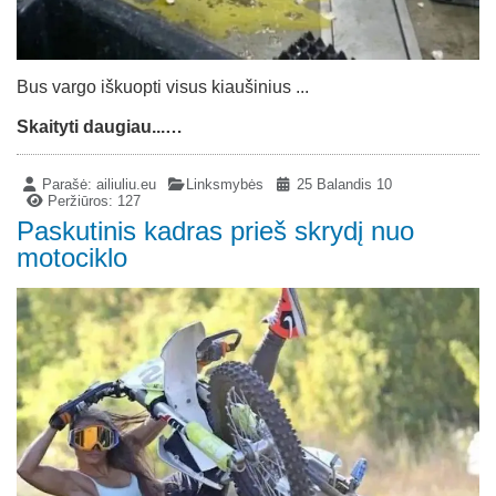
Bus vargo iškuopti visus kiaušinius ...
Skaityti daugiau...…
Parašė:
ailiuliu.eu
Linksmybės
25 Balandis 10
Peržiūros: 127
Paskutinis kadras prieš skrydį nuo
motociklo