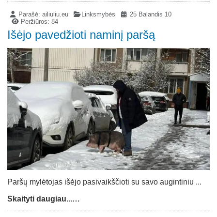
Parašė:
ailiuliu.eu
Linksmybės
25 Balandis 10
Peržiūros: 84
Išėjo pavedžioti naminį paršą
Paršų mylėtojas išėjo pasivaikščioti su savo augintiniu ...
Skaityti daugiau...…