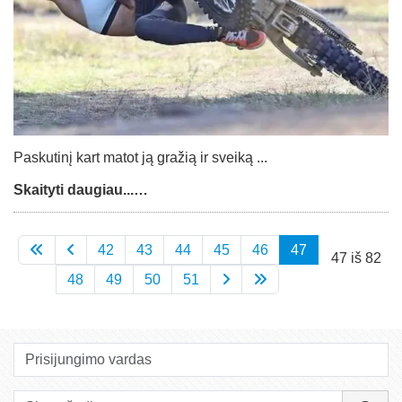
Paskutinį kart matot ją gražią ir sveiką ...
Skaityti daugiau...…
42
43
44
45
46
47
47 iš 82
48
49
50
51
Prisijungimo vardas
Slaptažodis