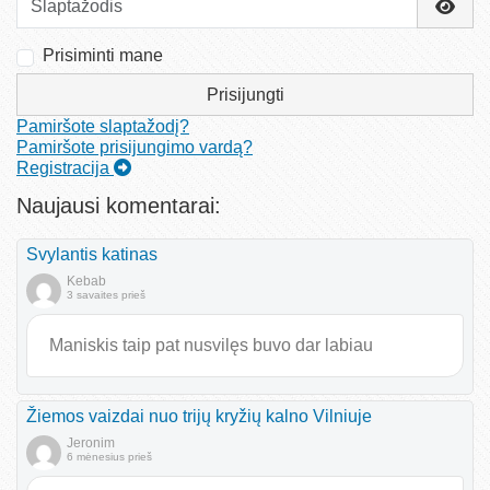
Rody
Prisiminti mane
Prisijungti
Pamiršote slaptažodį?
Pamiršote prisijungimo vardą?
Registracija
Naujausi komentarai:
Svylantis katinas
Kebab
3 savaites prieš
Maniskis taip pat nusvilęs buvo dar labiau
Žiemos vaizdai nuo trijų kryžių kalno Vilniuje
Jeronim
6 mėnesius prieš