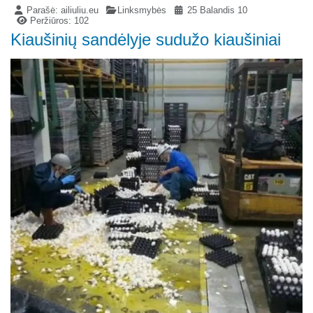
Parašė:
ailiuliu.eu
Linksmybės
25 Balandis 10
Peržiūros: 102
Kiaušinių sandėlyje sudužo kiaušiniai