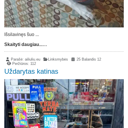
Išsilavinęs šuo ...
Skaityti daugiau...…
Parašė:
ailiuliu.eu
Linksmybės
25 Balandis 12
Peržiūros: 112
Uždarytas katinas