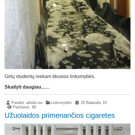
Girtų studentų niekam tikusios linksmybės.
Skaityti daugiau...…
Parašė:
ailiuliu.eu
Linksmybės
25 Balandis 10
Peržiūros: 80
Užuolaidos primenančios cigaretes