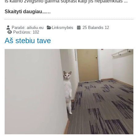
Iš katino žvilgsnio galima suprast kaip jis nepatenkitas ...
Skaityti daugiau...…
Parašė:
ailiuliu.eu
Linksmybės
25 Balandis 12
Peržiūros: 102
Aš stebiu tave