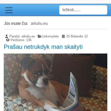
Paieška
Jūs esate čia:
ailiuliu.eu
Parašė:
ailiuliu.eu
Linksmybės
25 Balandis 12
Peržiūros: 135
Prašau netrukdyk man skaityti