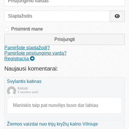
Slaptažodis
Rody
Prisiminti mane
Prisijungti
Pamiršote slaptažodį?
Pamiršote prisijungimo vardą?
Registracija
Naujausi komentarai:
Svylantis katinas
Kebab
3 savaites prieš
Maniskis taip pat nusvilęs buvo dar labiau
Žiemos vaizdai nuo trijų kryžių kalno Vilniuje