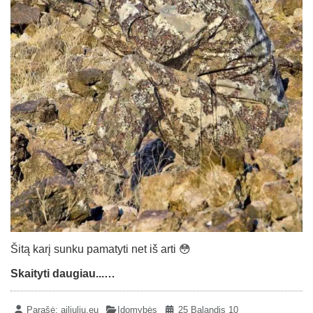
Šitą karį sunku pamatyti net iš arti 😳
Skaityti daugiau...…
Parašė:
ailiuliu.eu
Įdomybės
25 Balandis 10