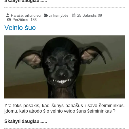
Skaityti daugiau...…
Parašė:
ailiuliu.eu
Linksmybės
25 Balandis 09
Peržiūros: 186
Velnio šuo
Yra toks posakis, kad šunys panašūs į savo šeimininkus.
Įdomu, kaip atrodo šio velnio veido šuns šeimininkas ?
Skaityti daugiau...…