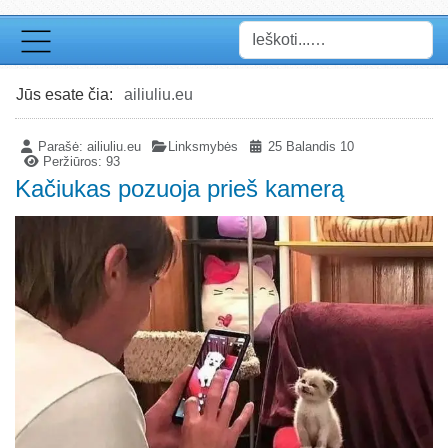
Paieška
Jūs esate čia:
ailiuliu.eu
Parašė:
ailiuliu.eu
Linksmybės
25 Balandis 10
Peržiūros: 93
Kačiukas pozuoja prieš kamerą