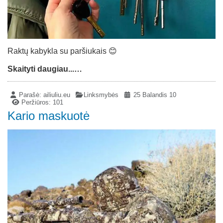
Raktų kabykla su paršiukais 😊
Skaityti daugiau...…
Parašė:
ailiuliu.eu
Linksmybės
25 Balandis 10
Peržiūros: 101
Kario maskuotė