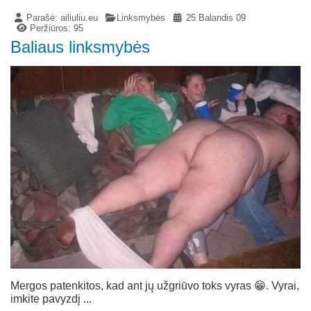
Parašė:
ailiuliu.eu
Linksmybės
25 Balandis 09
Peržiūros: 95
Baliaus linksmybės
Mergos patenkitos, kad ant jų užgriūvo toks vyras 😁. Vyrai,
imkite pavyzdį ...