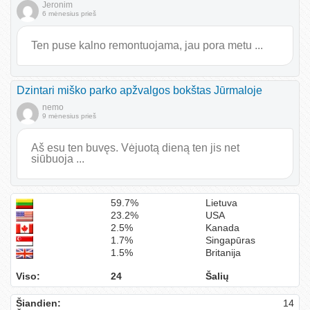
Jeronim
6 mėnesius prieš
Ten puse kalno remontuojama, jau pora metu ...
Dzintari miško parko apžvalgos bokštas Jūrmaloje
nemo
9 mėnesius prieš
Aš esu ten buvęs. Vėjuotą dieną ten jis net
siūbuoja ...
59.7%
Lietuva
23.2%
USA
2.5%
Kanada
1.7%
Singapūras
1.5%
Britanija
Viso:
24
Šalių
Šiandien:
14