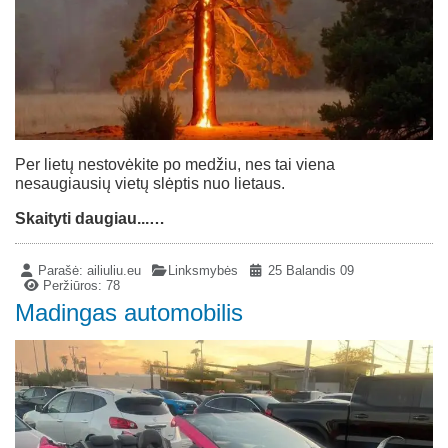
Per lietų nestovėkite po medžiu, nes tai viena
nesaugiausių vietų slėptis nuo lietaus.
Skaityti daugiau...…
Parašė:
ailiuliu.eu
Linksmybės
25 Balandis 09
Peržiūros: 78
Madingas automobilis