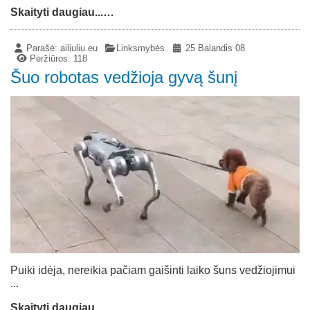
Skaityti daugiau...…
Parašė:
ailiuliu.eu
Linksmybės
25 Balandis 08
Peržiūros: 118
Šuo robotas vedžioja gyvą šunį
Puiki idėja, nereikia pačiam gaišinti laiko šuns vedžiojimui
...
Skaityti daugiau...…