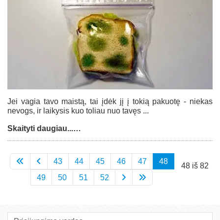
Jei vagia tavo maistą, tai įdėk jį į tokią pakuotę - niekas
nevogs, ir laikysis kuo toliau nuo tavęs ...
Skaityti daugiau...…
43
44
45
46
47
48
48 iš 82
49
50
51
52
Prisijungimo vardas